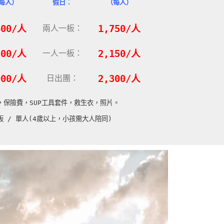
每人）
假日：
（每人）
600/人
兩人一板：
1,750/人
800/人
一人一板：
2,150/人
000
/人
日出團：
2,300/人
，保險費，SUP工具套件，救生衣，照片。
板 / 單人(4歲以上，小孩需大人陪同)