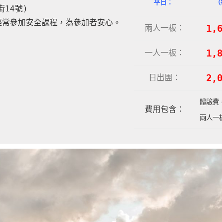
平日：
（
14號)
經常參加安全課程，為參加者安心。
兩人一板：
1,
一人一板：
1
,
日出團：
2,
體驗費
費用包含：
兩人一