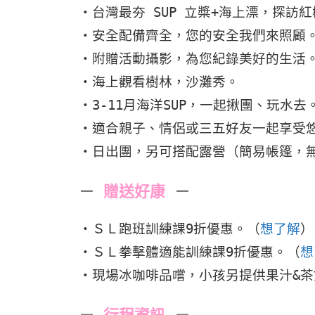
・台灣最夯 SUP 立槳+海上漂，探訪
・安全配備齊全，您的安全我們來照顧
・附贈活動攝影，為您紀錄美好的生活
・海上觀看樹林，沙灘秀。
・3-11月海洋SUP，一起揪團、玩水去
・適合親子、情侶或三五好友一起享受
・日出團，另可搭配露營（簡易帳篷，
－
贈送好康
－
・ＳＬ跑班訓練課9折優惠。（
想了解
）
・ＳＬ拳擊體適能訓練課9折優惠。（
想
・現場冰咖啡品嚐，小孩另提供果汁&茶