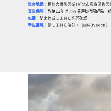
集合地點：
穗龍大橋復興街(新北市貢寮區復興街
安全保障：
教練12年以上各項運動帶團經驗，
包團：
請來信或ＬＩＮＥ詢問確認
學生團報：
請ＬＩＮＥ洽群。（@943vsdcm)