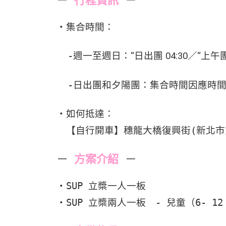
－
行程資訊
－
・集合時間：
-週一至週日：
“日出
團
04:30
／
“
上午
-日出團和夕陽團：集合時間因應時間
・如何抵達：
【自行開車】穗龍大橋復興街(新北市貢
－
方案介紹
－
・SUP 立槳一人一板
・SUP 立槳兩人一板 - 兒童（6- 1