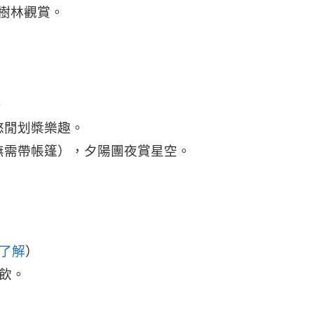
紅樹林觀賞。
。
。
。
悠閒划槳樂趣。
無需帶帳篷），夕陽團夜賞星空。
了解
）
飲。