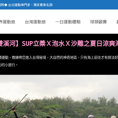
證照◆ 台日運動專門家、獨家賽事名額
界運動旅
台灣運動旅
一日運動體驗
球類觀賽
雙溪河】SUP立槳Ｘ泡水Ｘ沙雕之夏日涼爽
板類運動，教練帶您進入台灣秘境，大自然的神奇地區，只有海上前往才有辦法
力的小旅行。