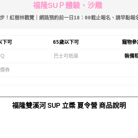
福隆SUＰ體驗、沙雕
步！紅樹林觀覽｜網路預約前一日18：00截止報名、請早點報
以下可
65歲以下可
寵物參
Ｑ
巴士可抵達
裝備
價券
福隆雙溪河 SUP 立槳 夏令營 商品說明