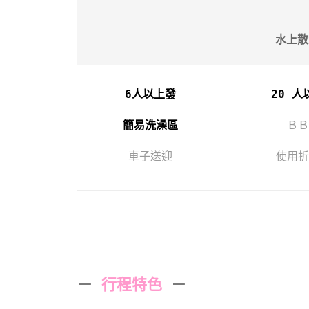
水上散
6人以上發
20 人
簡易洗澡區
ＢＢ
車子送迎
使用折
－
行程特色
－