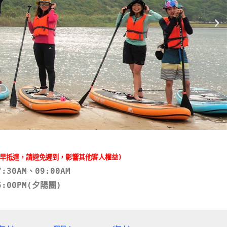
提早抵達，請避免遲到，影響其他客人權益)
:30AM、09:00AM
5:00PM(夕陽團)