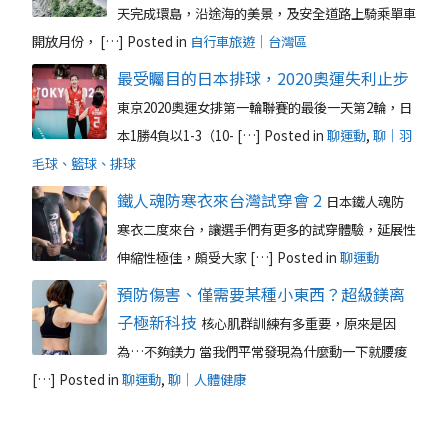
天完成環島，沿途海的美景，及安全道路上騎乘單車
開放月份， […]
Posted in
自行車旅遊｜台灣區
最受矚目的日本排球，2020奧運失利止步
東京2020奧運女排第一輪聯賽的最後一天第2輪，日
本1勝4負以1-3（10- […]
Posted in
聊運動
,
聊｜羽
毛球、籃球、排球
鐵人魂防寒衣來台灣試穿會 2
日本鐵人魂防
寒衣二度來台，讓選手們有更多的試穿體驗，延展性
伸縮性極佳，頗受大家 […]
Posted in
聊運動
預防傷害、僅需要某種小東西？超級鎂离
子極新科技
核心肌群訓練有多重要，原來是因
為…不夠鎂力 當我們平常發現為什麼動一下就腰痠
[…]
Posted in
聊運動
,
聊｜人體健康