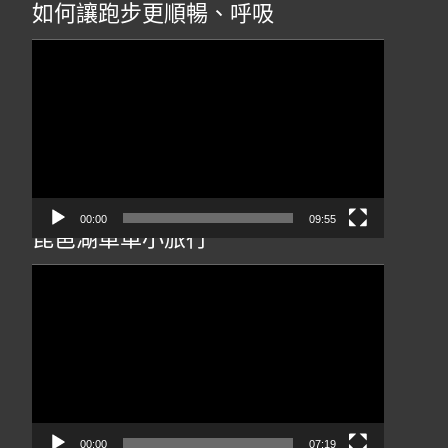
如何讓跑步更順暢、呼吸
視
訊
播
放
器
00:00
09:55
琵琶湖單車小旅行
視
訊
播
放
器
00:00
07:19