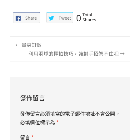
0
Total
Share
Tweet
Shares
Post
←
量身訂做
利用羽球的揮拍技巧，讓對手招架不住吧
→
navigation
發佈留言
發佈留言必須填寫的電子郵件地址不會公開。
必填欄位標示為
*
留言
*