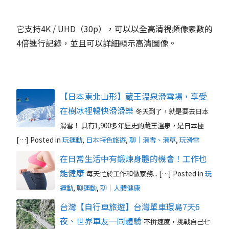
它支持4K / UHD（30p），可以以全高清視頻像素數的
4倍進行記錄，並且可以詳細顯示高清圖像。
【日本東北山形】蔵王温泉滑雪場，享受
在樹冰裡暢快滑滑樂
冬天到了，就是要去日本
滑雪！ 具有1,900多年歷史的蔵王溫泉，是日本極
[…]
Posted in
玩運動
,
日本特色旅遊
,
聊｜滑雪、滑草
,
玩滑雪
在日常生活中有鍛煉身體的機會！工作也
能健康
每天忙於工作和做家務... […]
Posted in
玩
運動
,
聊運動
,
聊｜人體健康
台灣【自行車旅遊】台灣單車環島7天6
夜、世界車友一同體驗
不拚速度，挑戰自己七