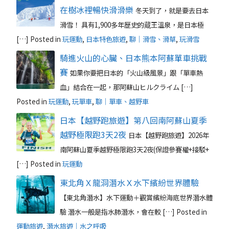
在樹冰裡暢快滑滑樂
冬天到了，就是要去日本
滑雪！ 具有1,900多年歷史的蔵王溫泉，是日本極
[…]
Posted in
玩運動
,
日本特色旅遊
,
聊｜滑雪、滑草
,
玩滑雪
騎進火山的心臟、日本熊本阿蘇單車挑戰
賽
如果你要把日本的「火山級風景」跟「單車熱
血」結合在一起，那阿蘇山ヒルクライム […]
Posted in
玩運動
,
玩單車
,
聊｜單車、越野車
日本【越野跑旅遊】第八回南阿蘇山夏季
越野極限跑3天2夜
日本【越野跑旅遊】2026年
南阿蘇山夏季越野極限跑3天2夜(保證參賽權+接駁+
[…]
Posted in
玩運動
東北角Ｘ龍洞潛水Ｘ水下繽紛世界體驗
【東北角潛水】水下運動＋觀賞繽紛海底世界潛水體
驗 潛水一般是指水肺潛水，會在較 […]
Posted in
運動旅遊
,
潛水旅遊｜水之呼吸