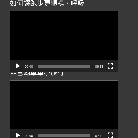
如何讓跑步更順暢、呼吸
視
訊
播
放
器
00:00
09:55
琵琶湖單車小旅行
視
訊
播
放
器
00:00
07:19