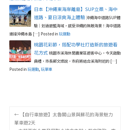
日本【沖繩東海岸離島】SUP立槳、海中
道路、夏日涼爽海上體驗
沖繩海中道路SUP體
驗｜划過碧藍海域，感受沖繩的無敵海景！海中道路
連接沖繩本島 […]
Posted in
玩運動
桃園花彩節，搭配功學社打造新的旅遊看
花方式
桃園市溪海休閒農業區遊客中心，今天啟動
典禮，市長鄭文燦說，市府將結合溪海附近的 […]
Posted in
玩運動
,
玩單車
Post
←
【自行車旅遊】太魯閣山景與蘇花的海景魅力
單車遊2天