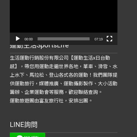
播
放
器
00:00
07:19
運動生活SportsLife
生活運動行銷股份有限公司【運動生活x日台動
感】，帶您用運動走遍世界各地，單車、滑雪、水
上水下、馬拉松、登山各式各的運動！我們團隊提
供運動旅行，媒體推廣、運動攝影製作、大小活動
籌辦、企業運動會等服務，歡迎聯絡查詢。
運動旅遊團由富友旅行社，安排出團。
LINE詢問