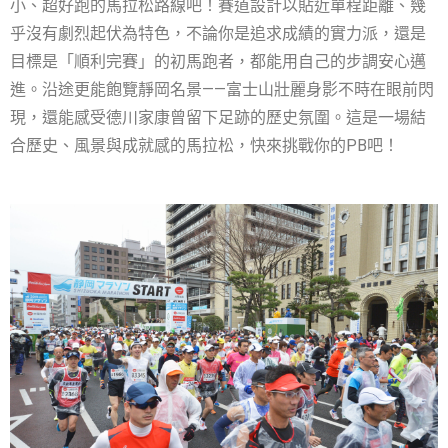
小、超好跑的馬拉松路線吧！賽道設計以貼近單程距離、幾
乎沒有劇烈起伏為特色，不論你是追求成績的實力派，還是
目標是「順利完賽」的初馬跑者，都能用自己的步調安心邁
進。沿途更能飽覽靜岡名景——富士山壯麗身影不時在眼前閃
現，還能感受德川家康曾留下足跡的歷史氛圍。這是一場結
合歷史、風景與成就感的馬拉松，快來挑戰你的PB吧！