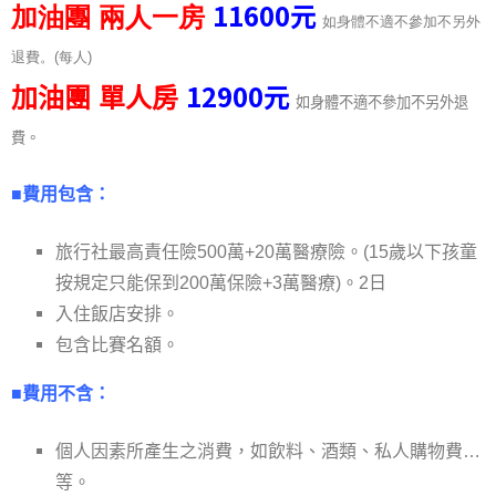
11600
元
加油團
兩人一房
如身體不適不參加不另外
退費
。
(每人
)
12900
元
加油團
單人房
如身體不適不參加不另外退
費
。
■費用包含：
旅行社最高責任險500萬+20萬醫療險。(15歲以下孩童
按規定只能保到200萬保險+3萬醫療)。2日
入住飯店安排。
包含比賽名額。
■費用不含：
個人因素所產生之消費，如飲料、酒類、私人購物費…
等。