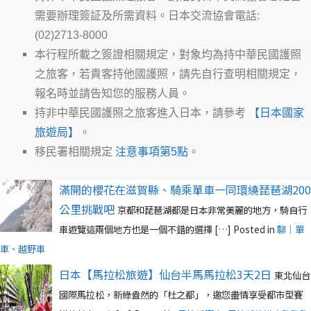
需要辦理簽証及所需資料。日本交流協會電話:
(02)2713-8000
本行程所載之簽證相關規定，對象均為持中華民國護照
之旅客，若貴客持他國護照，請先自行查明相關規定，
報名時並請告知您的服務人員。
持非中華民國護照之旅客進入日本，請參考
【日本國家
旅遊局】
。
移民署相關規定
注意事項第5點
。
滿開的櫻花在滋賀縣、騎乘單車一同環繞琵琶湖200
公里挑戰吧
京都和琵琶湖都是日本非常美麗的地方，騎自行
車遊覽這兩個地方也是一個不錯的選擇 […]
Posted in
聊｜單
車、越野車
日本【馬拉松旅遊】仙台半馬馬拉松3天2日
東北仙台
國際馬拉松，新綠盎然的「杜之都」，邀您盡情享受都市型賽