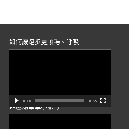
如何讓跑步更順暢、呼吸
視
訊
播
放
器
00:00
09:55
琵琶湖單車小旅行
視
訊