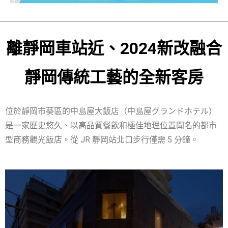
離靜岡車站近、2024新改融合
靜岡傳統工藝的全新客房
位於靜岡市葵區的中島屋大飯店（中島屋グランドホテル）
是一家歷史悠久、以高品質餐飲和極佳地理位置聞名的都市
型商務觀光飯店
。從 JR 靜岡站北口步行僅需 5 分鐘。