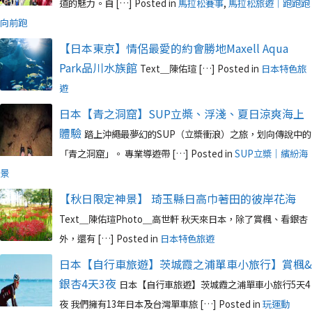
道的魅力。自 […]
Posted in
馬拉松賽事
,
馬拉松旅遊｜跑跑跑
向前跑
【日本東京】情侶最愛的約會勝地Maxell Aqua
Park品川水族館
Text＿陳佑瑄 […]
Posted in
日本特色旅
遊
日本【青之洞窟】SUP立槳、浮淺、夏日涼爽海上
體驗
踏上沖繩最夢幻的SUP（立槳衝浪）之旅，划向傳說中的
「青之洞窟」。 專業導遊帶 […]
Posted in
SUP立槳｜繽紛海
景
【秋日限定神景】 琦玉縣日高巾著田的彼岸花海
Text＿陳佑瑄Photo＿高世軒 秋天來日本，除了賞楓、看銀杏
外，還有 […]
Posted in
日本特色旅遊
日本【自行車旅遊】茨城霞之浦單車小旅行】賞楓&
銀杏4天3夜
日本【自行車旅遊】茨城霞之浦單車小旅行5天4
夜 我們擁有13年日本及台灣單車旅 […]
Posted in
玩運動