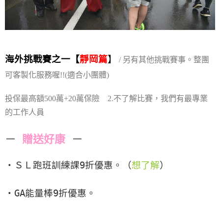
海外挑戰賽之一【
靜岡篇
】
/ 另有其他挑戰賽事。整團
可客製化服務喔!!
(適合小團體)
投保最高額500萬+20萬保險 2.不了解比賽，我們有最專業
的工作人員
－
贈送好康
－
・
ＳＬ跑班訓練課9折優惠。（
想了解
）
・GA能量棒9折優惠。