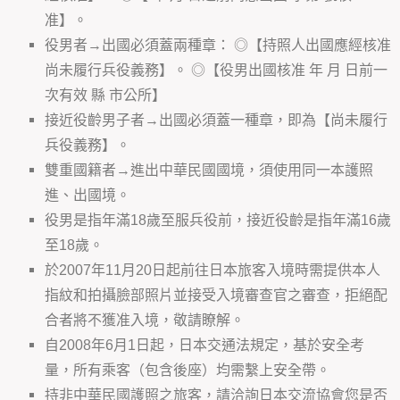
准】。
役男者→出國必須蓋兩種章： ◎【持照人出國應經核准
尚未履行兵役義務】。 ◎【役男出國核准 年 月 日前一
次有效 縣 市公所】
接近役齡男子者→出國必須蓋一種章，即為【尚未履行
兵役義務】。
雙重國籍者→進出中華民國國境，須使用同一本護照
進、出國境。
役男是指年滿18歲至服兵役前，接近役齡是指年滿16歲
至18歲。
於2007年11月20日起前往日本旅客入境時需提供本人
指紋和拍攝臉部照片並接受入境審查官之審查，拒絕配
合者將不獲准入境，敬請瞭解。
自2008年6月1日起，日本交通法規定，基於安全考
量，所有乘客（包含後座）均需繫上安全帶。
持非中華民國護照之旅客，請洽詢日本交流協會您是否