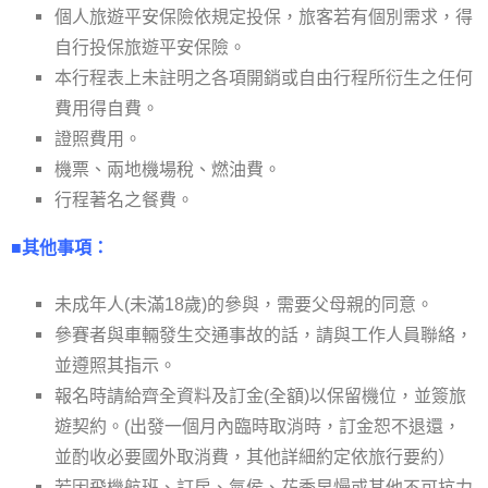
個人旅遊平安保險依規定投保，旅客若有個別需求，得
自行投保旅遊平安保險。
本行程表上未註明之各項開銷或自由行程所衍生之任何
費用得自費。
證照費用。
機票、兩地機場稅、燃油費。
行程著名之餐費。
■其他事項：
未成年人(未滿18歲)的參與，需要父母親的同意。
參賽者與車輛發生交通事故的話，請與工作人員聯絡，
並遵照其指示。
報名時請給齊全資料及訂金(全額)以保留機位，並簽旅
遊契約。(出發一個月內臨時取消時，訂金恕不退還，
並酌收必要國外取消費，其他詳細約定依旅行要約）
若因飛機航班、訂房、氣侯、花季早慢或其他不可抗力