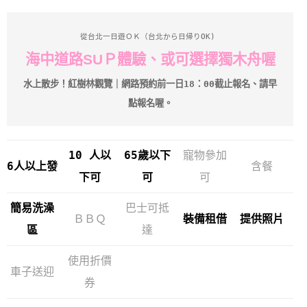
從台北一日遊ＯＫ（台北から日帰りOK) 
海中道路SUＰ體驗、或可選擇獨木舟喔
水上散步！紅樹林觀覽｜
網路預約前一日18：00截止報名、請早
點報名喔。
10 人以
65歲以下
寵物參加
6人以上發
含餐
下可
可
可
簡易洗澡
巴士可抵
ＢＢＱ
裝備租借
提供照片
區
達
使用折價
車子送迎
券