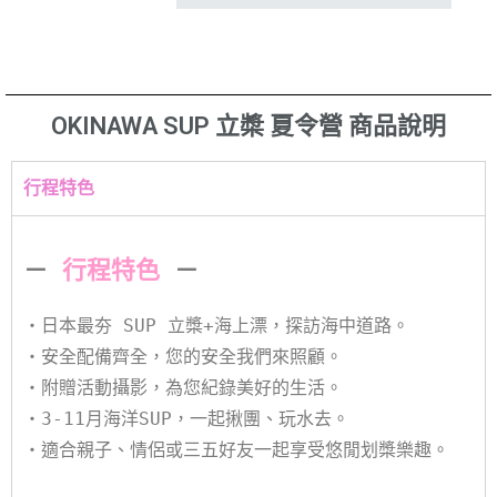
OKINAWA SUP 立槳 夏令營 商品說明
行程特色
－
行程特色
－
・日本最夯 SUP 立槳+海上漂，探訪海中道路。
・安全配備齊全，您的安全我們來照顧。
・附贈活動攝影，為您紀錄美好的生活。
・3-11月海洋SUP，一起揪團、玩水去。
・適合親子、情侶或三五好友一起享受悠閒划槳樂趣。