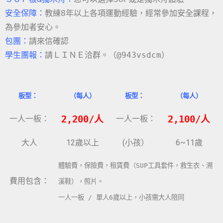
安全保障：
教練8年以上各項運動經驗，經常參加安全課程，
為參加者安心。
包團：
請來信確認
學生團報：
請ＬＩＮＥ洽群。（@943vsdcm）
板型：
（每人）
板型：
（每人）
一人一板：
2,200/人
一人一板：
2,100/人
大人
12歲以上
(小孩）
6~11歲
體驗費，保險費，租賃費（SUP工具套件，救生衣、溯
費用包含：
溪鞋），照片。
一人一板 / 單人6歲以上，小孩需大人陪同