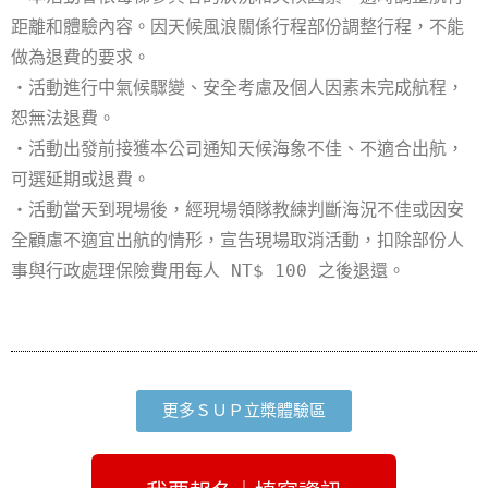
距離和體驗內容。因天候風浪關係行程部份調整行程，不能
做為退費的要求。
・活動進行中氣候驟變、安全考慮及個人因素未完成航程，
恕無法退費。
・活動出發前接獲本公司通知天候海象不佳、不適合出航，
可選延期或退費。
・活動當天到現場後，經現場領隊教練判斷海況不佳或因安
全顧慮不適宜出航的情形，宣告現場取消活動，扣除部份人
事與行政處理保險費用每人 NT$ 100 之後退還。
更多ＳＵＰ立槳體驗區