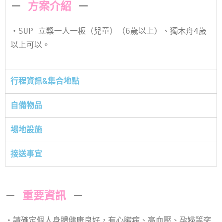
－
方案介紹
－
・SUP 立槳一人一板（
兒童）（6歲以上）、獨木舟4歲
以上可以。
行程資訊&集合地點
自備物品
場地設施
接送事宜
－
重要資訊
－
・請確定個人身體健康良好，有心臟病、高血壓、孕婦等突