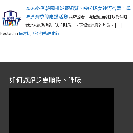
2026冬季韓國排球賽觀覽、啦啦隊女神河智媛、禹
洙漢賽季的應援活動
來韓國看一場超熱血的排球對決吧！
鎖定人氣滿滿的「友利球隊」，現場氣氛真的炸裂， […]
Posted in
玩運動
,
戶外運動自由行
如何讓跑步更順暢、呼吸
視
訊
播
放
器