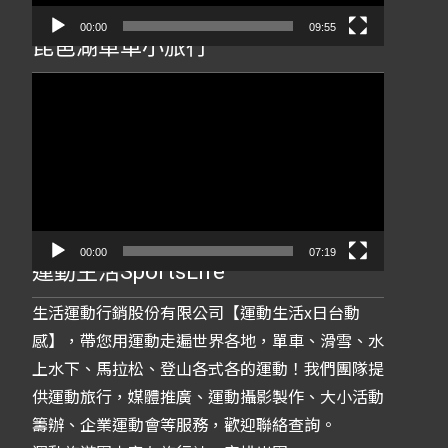
00:00
09:55
琵琶湖單車小旅行
視
訊
播
放
器
00:00
07:19
運動生活SportsLife
生活運動行銷股份有限公司【運動生活x日台動
感】，帶您用運動走遍世界各地，單車、滑雪、水
上水下、馬拉松、登山各式各的運動！我們團隊提
供運動旅行，媒體推廣、運動攝影製作、大小活動
籌辦、企業運動會等服務，歡迎聯絡查詢。