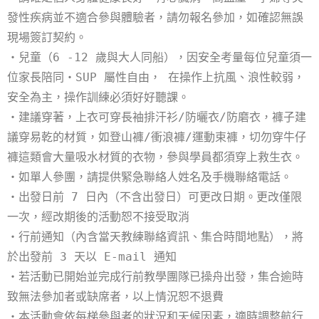
發性疾病並不適合參與體驗者，請勿報名參加，如確認無誤
現場簽訂契約。
・兒童（6 -12 歲與大人同船），因安全考量每位兒童須一
位家長陪同・SUP 屬性自由， 在操作上抗風、浪性較弱，
安全為主，操作訓練必須好好聽課。
・建議穿著，上衣可穿長袖排汗衫/防曬衣/防磨衣，褲子建
議穿易乾的材質，如登山褲/衝浪褲/運動束褲，切勿穿牛仔
褲這類會大量吸水材質的衣物，參與學員都須穿上救生衣。
・如單人參團，請提供緊急聯絡人姓名及手機聯絡電話。
・出發日前 7 日內（不含出發日）可更改日期。更改僅限
一次，經改期後的活動恕不接受取消
・行前通知（內含當天教練聯絡資訊、集合時間地點），將
於出發前 3 天以 E-mail 通知
・若活動已開始並完成行前教學團隊已操舟出發，集合逾時
致無法參加者或缺席者，以上情況恕不退費
・本活動會依每梯參與者的狀況和天候因素，適時調整航行