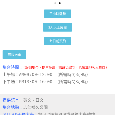
三小時體驗
2人以上成團
七日前預約
無接送車
集合時間：
(報到集合，提早抵達，請避免遲到，影響其他客人權益)
上午場：
AM
09:00~12:00 （所需時間3小時）
下午場：
PM
13:00~16:00
（所需時間3小時）
提供語言：
英文、日文
集合地點：
志仁禮久公園
ＳＵＰ板&獨木舟：
您可以選擇SUP或是獨木舟體驗