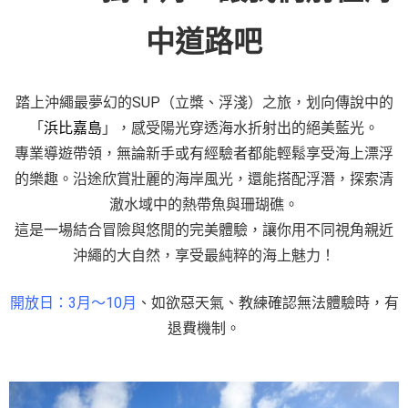
中道路吧
踏上沖繩最夢幻的SUP（立槳、浮淺）之旅，划向傳說中的
「
浜比嘉島
」，感受陽光穿透海水折射出的絕美藍光。
專業導遊帶領，無論新手或有經驗者都能輕鬆享受海上漂浮
的樂趣。沿途欣賞壯麗的海岸風光，還能搭配浮潛，探索清
澈水域中的熱帶魚與珊瑚礁。
這是一場結合冒險與悠閒的完美體驗，讓你用不同視角親近
沖繩的大自然，享受最純粹的海上魅力！
開放日：3月～10月
、如欲惡天氣、教練確認無法體驗時，有
退費機制。