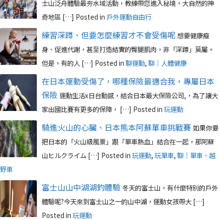
士山泛舟體驗最夯水域活動，教練帶您進入秘境，大自然的神
奇地區 […]
Posted in
戶外運動自由行
練習深蹲、但要怎麼練習才不會受傷呢
想要健康瘦
身、促進代謝，甚至打造結實的臀腿肌肉，非「深蹲」莫屬。
但是，有的人 […]
Posted in
聊運動
,
聊｜人體健康
在日本運動受傷了，哪種保險最適合我，專屬日本
保險
運動生活x日台動感，結合日本最大保險公司,，為了讓大
家出國比賽有更多的保障， […]
Posted in
玩運動
騎進火山的心臟、日本熊本阿蘇單車挑戰賽
如果你要
把日本的「火山級風景」跟「單車熱血」結合在一起，那阿蘇
山ヒルクライム […]
Posted in
玩運動
,
玩單車
,
聊｜單車、越
野車
富士山山中湖湖釣體驗
冬天的富士山，有什麼特別的戶外
體驗呢?今天來到富士山之一的山中湖，運動女孩帶大 […]
Posted in
玩運動