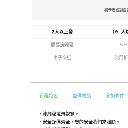
初學者或對自
2人以上發
10 人
簡易洗澡區
ＢＢ
車子送迎
使用折
行程特色
自備物品
參加條件
・沖繩秘境景觀覽。
・安全配備齊全，您的安全我們來照顧。