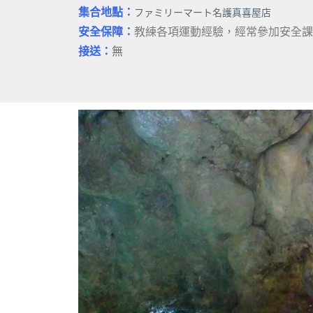
集合地點：
ファミリーマート名護真喜屋店
安全保障：
教練各項運動經驗，經常參加安全課
接送：
無