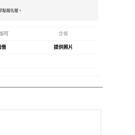
早點報名喔。
加可
含餐
租借
提供照片