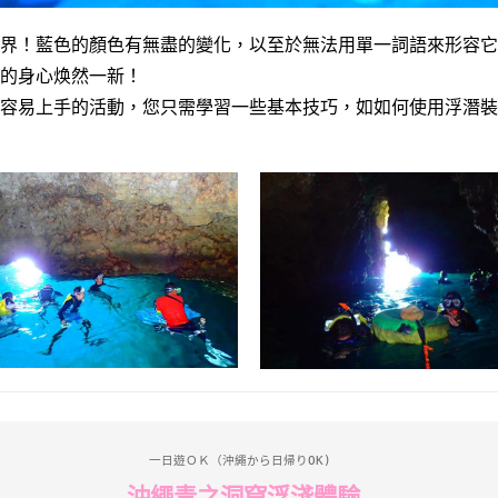
界！
藍色的顏色有無盡的變化，以至於無法用單一詞語來形容它
的身心焕然一新！
容易上手的活動，您只需學習一些基本技巧，如如何使用浮潛裝
一日遊ＯＫ（沖繩から日帰りOK) 
沖繩青之洞窟浮淺體驗