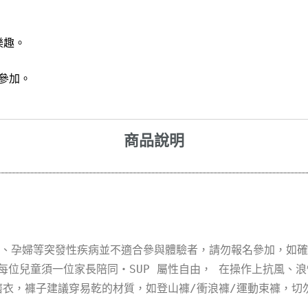
樂趣。
參加。
商品說明
、孕婦等突發性疾病並不適合參與體驗者，請勿報名參加，如確
量每位兒童須一位家長陪同・SUP 屬性自由， 在操作上抗風
磨衣，褲子建議穿易乾的材質，如登山褲/衝浪褲/運動束褲，切