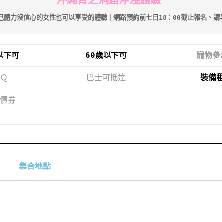
己體力沒信心的女性也可以享受的體驗｜
網路預約前七日18：00截止報名、請
以下可
60歲以下可
寵物參
Ｑ
巴士可抵達
裝備
價券
集合地點