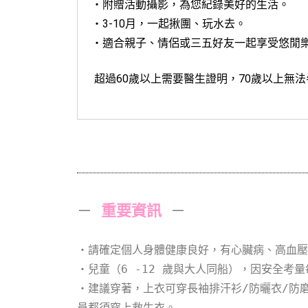
・附贈活動攝影，為您紀錄美好的生活。
・3-10月，一起揪團、玩水去。
・適合親子、情侶或三五好友一起享受悠閒
超過60歲以上需要醫生證明，70歲以上無法
－
重要資訊
－
・請確定個人身體健康良好，有心臟病、高血壓
・兒童（6 -12 歲與大人同船），因安全考
・建議穿著，上衣可穿長袖排汗衫/防曬衣/防
員都須穿上救生衣。