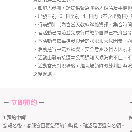
・如單人參團，請提供緊急聯絡人姓名及手機聯
・出發日前 6 日至前 4 日內（不含出發日
・行前通知（內含當天教練聯絡資訊、集合時間地點
・若活動已開始並完成行前教學團隊已操舟出發
・本活動會依每梯參與者的狀況和天候因素，適
・活動進行中氣候驟變、安全考慮及個人因素未
・活動出發前接獲本公司通知天候海象不佳、不
・活動當天到現場後，經現場領隊教練判斷海況
之後退還。
－
－
立即預約
1.預約申請
您報名後，客服會回覆您預約的時段，確認是否還有名額。