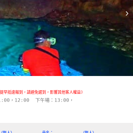
請提早抵達報到，請避免遲到，影響其他客人權益)
:00
，12:00 下午場：
13:00
，
（每人）
品名：
（每人）