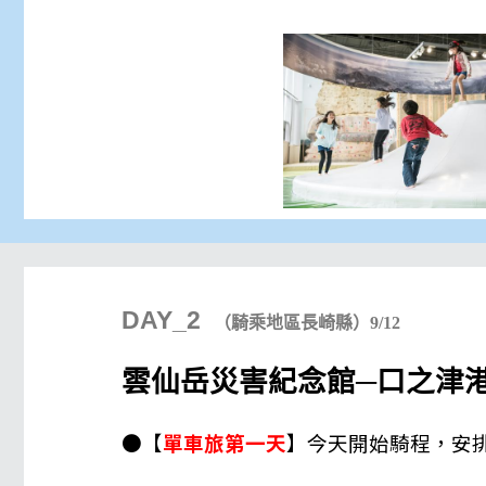
DAY_2
（騎乘地區長崎縣）9/12
雲仙岳災害紀念館─口之津港
●【
單車旅第一天
】
今天開始騎程，安