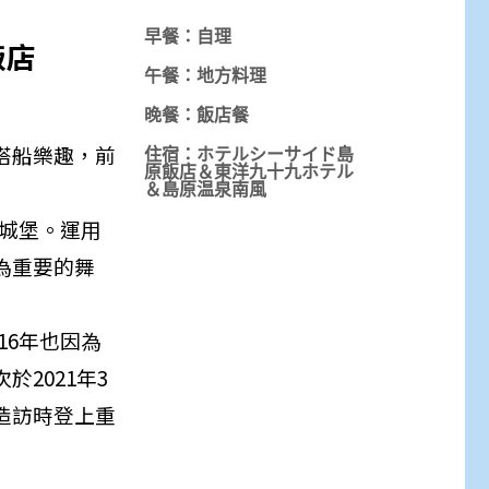
早餐：自理
飯店
午餐：地方料理
晚餐：飯店餐
搭船樂趣，前
住宿：ホテルシーサイド島
原飯店＆東洋九十九ホテル
＆島原温泉南風
名城堡。運用
為重要的舞
16年也因為
2021年3
造訪時登上重