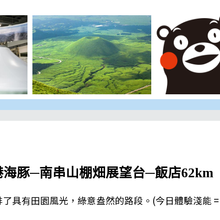
海豚─南串山棚畑展望台─飯店62km
排了具有田園風光，綠意盎然的路段。
(
今日體驗淺能