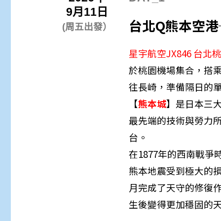
9月11日
台北
Q
熊本空港
(周五
出發）
星宇航空JX846 台北桃園/
於桃園機場集合，搭
往長崎，準備隔日的
【
熊本城
】是日本三大
最先端的技術與勞力
台。
在1877年的西南戰爭
熊本地震受到極大的損
月完成了天守的修復
生後變得更加穩固的