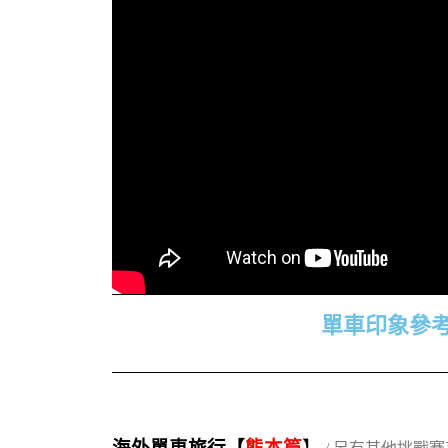
單車印象參
海外單車旅行【
熊本篇
】