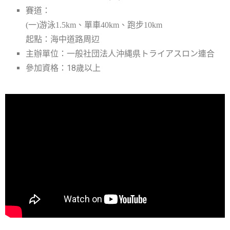
賽道：
(一)游泳1.5km、單車40km、跑步10km
起點：海中道路周辺
一般社団法人沖縄県トライアスロン連合
主辦單位：
參加資格：18歲以上