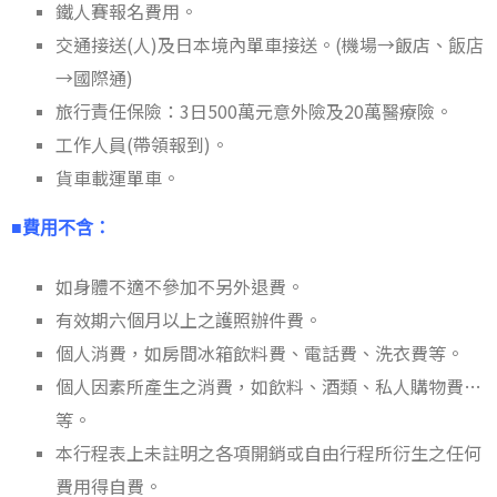
鐵人賽報名費用。
交通接送(人)及日本境內單車接送。(機場→飯店、
飯店
→國際通)
旅行責任保險：3日500萬元意外險及20萬醫療險。
工作人員(帶領報到)。
貨車載運單車。
■費用不含：
如身體不適不參加不另外退費。
有效期六個月以上之護照辦件費。
個人消費，如房間冰箱飲料費、電話費、洗衣費等。
個人因素所產生之消費，如飲料、酒類、私人購物費…
等。
本行程表上未註明之各項開銷或自由行程所衍生之任何
費用得自費。