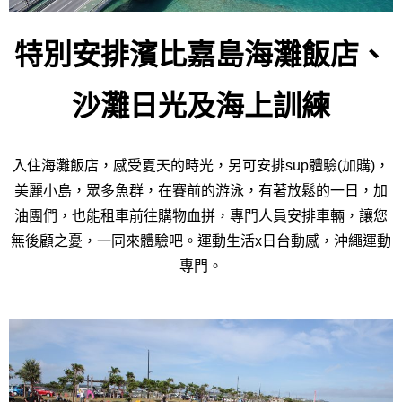
特別安排濱比嘉島海灘飯店、
沙灘日光及海上訓練
入住海灘飯店，感受夏天的時光，另可安排sup體驗(加購)，
美麗小島，眾多魚群，在賽前的游泳，有著放鬆的一日，加
油團們，也能租車前往
購物血拼，專門人員安排車輛，讓您
無後顧之憂，一同來體驗吧。運動生活x日台動感，沖繩運動
專門。