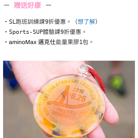
－
贈送好康
－
・SL跑班訓練課9折優惠。（
想了解
）
・Sports-SUP體驗課9折優惠。
・
aminoMax 邁克仕
能量果膠1包。