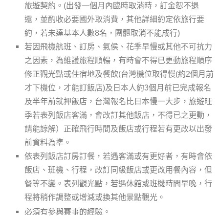
旅遊契約。(出發一個月內臨時取消時，訂金恕不退
還，並酌收必要國外取消費，其他詳細約定依旅行要
約，若未達基本人數8名，團體取消不能成行)
若因飛機航班、訂房、氣侯、花季早慢或其他不可抗力
之因素，為維護旅程順暢，有時會不得已更動旅程順序
修正觀光點或住宿地及餐飲(台灣機位取得慢(約2個月前
才下機位，才能訂飯店)及日本人約3個月前已完成報名
及半年前就押飯店，台灣報名比日本慢一大步，旅遊旺
季若表列飯店客滿，會改訂其他飯店，不得已之更動，
請能諒解）正確飛行時間及飯店或行程若有更改以出發
前資料為準。
依表列飯店訂房訂餐，若遇客滿或有更好者，有時會依
飯店、班機、行程，改訂同級飯店或更改用餐內容，但
餐等不變。表列觀光點，若遇休館或班機時間早晚，行
程將稍作調整或增減或換其他景點觀光。
必須有參與賽事的經驗。