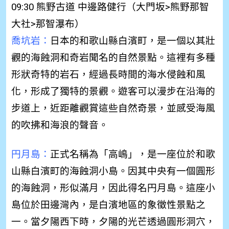
09:30 熊野古道 中邊路健行（大門坂>熊野那智
大社>那智瀑布）
喬坑岩：
日本的和歌山縣白濱町，是一個以其壯
觀的海蝕洞和奇岩聞名的自然景點。這裡有多種
形狀奇特的岩石，經過長時間的海水侵蝕和風
化，形成了獨特
的景觀。遊客可以漫步在沿海的
步道上，近距離觀賞這些自然奇景，並感受海風
的吹拂和海浪的聲音。
円月島：
正式名稱為「高嶋」，是一座位於和歌
山縣白濱町的海蝕洞小島。因其中央有一個圓形
的海蝕洞，形似滿月，因此得名円月島。這座小
島位於田邊灣內，是白濱地區的象徵性景點之
一。當夕陽西下時，夕陽的光芒透過圓形洞穴，