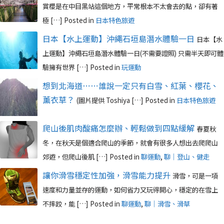
賞櫻是在中目黑站這個地方，平常根本不太會去的點，卻有著
極 […]
Posted in
日本特色旅遊
日本【水上運動】沖繩石垣島潛水體驗一日
日本【水
上運動】沖繩石垣島潛水體驗一日(不需要證照) 只需半天即可體
驗擁有世界 […]
Posted in
玩運動
想到北海道⋯⋯誰說一定只有白雪、紅葉、櫻花、
薰衣草？
(圖片提供 Toshiya […]
Posted in
日本特色旅遊
爬山後肌肉酸痛怎麼辦、輕鬆做到四點緩解
春夏秋
冬，在秋天是個適合爬山的季節，就會有很多人想出去爬爬山
郊遊，但爬山後肌 […]
Posted in
聊運動
,
聊｜登山、健走
讓你滑雪穩定性加強，滑雪能力提升
滑雪，可是一項
速度和力量並存的運動，如何省力又玩得開心，穩定的在雪上
不摔跤，能 […]
Posted in
聊運動
,
聊｜滑雪、滑草