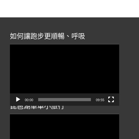
如何讓跑步更順暢、呼吸
視
訊
播
放
器
00:00
09:55
琵琶湖單車小旅行
視
訊
播