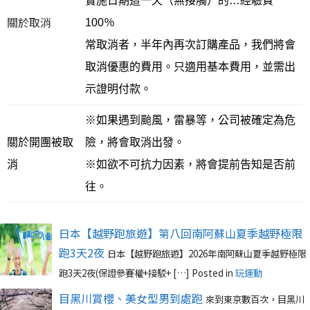
實施日期這一天（無接觸）的…經驗費
關於取消
100％
常取消者，半年內再次訂購產品，我們將會
取消優惠的費用。只適用基本費用，並需出
示證明付款。
※如果遇到颱風，雷暴等，公司被確定為危
關於開團被取
險，將會取消出發。
消
※如欲不可抗力因素，將會提前告知是否前
往。
日本【越野跑旅遊】第八回南阿蘇山夏季越野極限
跑3天2夜
日本【越野跑旅遊】2026年南阿蘇山夏季越野極限
跑3天2夜(保證參賽權+接駁+ […]
Posted in
玩運動
目黑川賞櫻、美女型男到處跑
來到東京數百次，目黑川