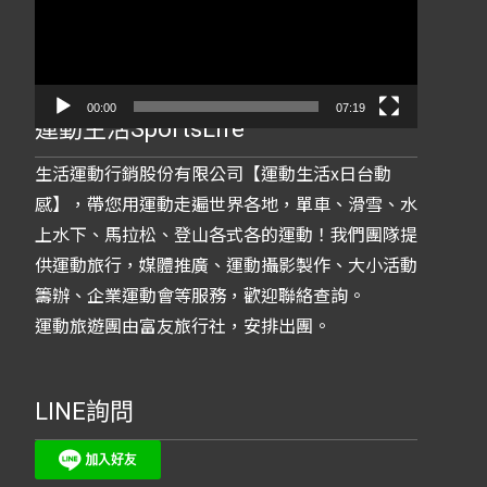
放
器
00:00
07:19
運動生活SportsLife
生活運動行銷股份有限公司【運動生活x日台動
感】，帶您用運動走遍世界各地，單車、滑雪、水
上水下、馬拉松、登山各式各的運動！我們團隊提
供運動旅行，媒體推廣、運動攝影製作、大小活動
籌辦、企業運動會等服務，歡迎聯絡查詢。
運動旅遊團由富友旅行社，安排出團。
LINE詢問