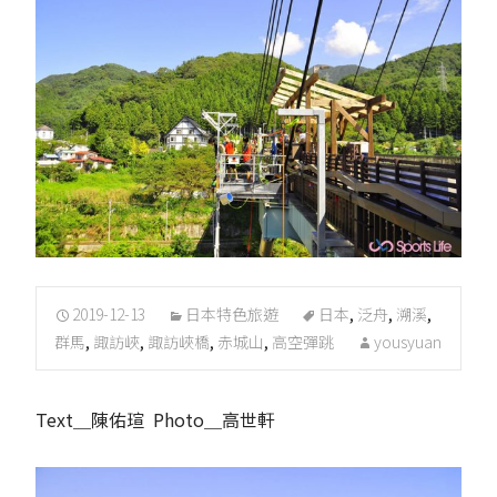
2019-12-13
日本特色旅遊
日本
,
泛舟
,
溯溪
,
群馬
,
諏訪峽
,
諏訪峽橋
,
赤城山
,
高空彈跳
yousyuan
Text＿陳佑瑄 Photo＿高世軒