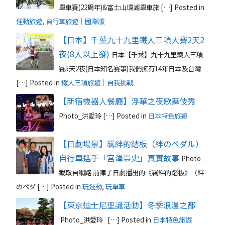
單車賽(22周年)&富士山環湖單車旅 […]
Posted in
運動旅遊
,
自行車旅遊｜國際版
【日本】千葉九十九里鐵人三項大賽2天2
夜(8人以上發)
日本【千葉】九十九里鐵人三項
賽5天2夜(日本知名賽事)我們擁有14年日本及台灣
[…]
Posted in
鐵人三項旅遊｜自我挑戰
【新宿機器人餐廳】浮華之夜歌舞伎秀
Photo_洪愛玲 […]
Posted in
日本特色旅遊
【日劇場景】羈絆的踏板（絆のペダル）
自行車選手「宮澤崇史」真實故事
Photo＿
截取自網路 前陣子日劇播出的《羈絆的踏板》（絆
のペダ […]
Posted in
玩運動
,
玩單車
【東京迪士尼聖誕活動】冬季浪漫之都
Photo_洪愛玲 […]
Posted in
日本特色旅遊