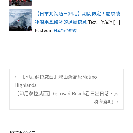
【日本北海道－網走】期間限定！體驗破
冰船乘風破冰的過癮快感
Text＿陳佑瑄 […]
Posted in
日本特色旅遊
Post
←
【印尼蘇拉威西】深山綠高原Malino
Highlands
navigation
【印尼蘇拉威西】來Losari Beach看日出日落，大
啖海鮮吧
→