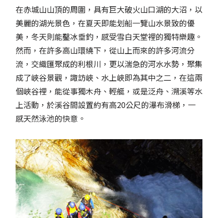
在赤城山山頂的周圍，具有巨大破火山口湖的大沼，以
美麗的湖光景色，在夏天即能划船一覽山水景致的優
美，冬天則能鑿冰垂釣，感受雪白天堂裡的獨特樂趣。
然而，在許多高山環繞下，從山上而來的許多河流分
流，交織匯聚成的利根川，更以湍急的河水水勢，聚集
成了峽谷景觀，諏訪峽、水上峽即為其中之二，在這兩
個峽谷裡，能從事獨木舟、輕艇，或是泛舟、溯溪等水
上活動，於溪谷間設置約有高20公尺的瀑布滑梯，一
感天然泳池的快意。