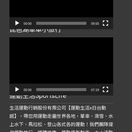
器
00:00
09:55
琵琶湖單車小旅行
視
訊
播
放
器
00:00
07:19
運動生活SportsLife
生活運動行銷股份有限公司【運動生活x日台動
感】，帶您用運動走遍世界各地，單車、滑雪、水
上水下、馬拉松、登山各式各的運動！我們團隊提