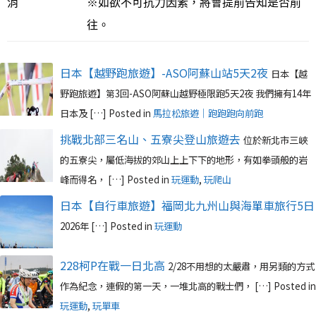
消
※如欲不可抗力因素，將會提前告知是否前
往。
日本【越野跑旅遊】-ASO阿蘇山站5天2夜
日本【越
野跑旅遊】第3回-ASO阿蘇山越野極限跑5天2夜 我們擁有14年
日本及 […]
Posted in
馬拉松旅遊｜跑跑跑向前跑
挑戰北部三名山、五寮尖登山旅遊去
位於新北市三峽
的五寮尖，屬低海拔的郊山上上下下的地形，有如拳頭般的岩
峰而得名， […]
Posted in
玩運動
,
玩爬山
日本【自行車旅遊】福岡北九州山與海單車旅行5日
2026年 […]
Posted in
玩運動
228柯P在戰一日北高
2/28不用想的太嚴肅，用另類的方式
作為紀念，連假的第一天，一堆北高的戰士們， […]
Posted in
玩運動
,
玩單車