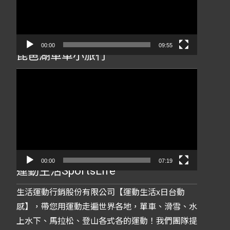
放
器
00:00
09:55
琵琶湖單車小旅行
視
訊
播
放
器
00:00
07:19
運動生活SportsLife
生活運動行銷股份有限公司【運動生活x日台動
感】，帶您用運動走遍世界各地，單車、滑雪、水
上水下、馬拉松、登山各式各的運動！我們團隊提