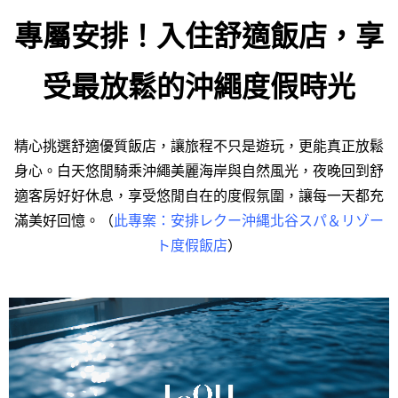
專屬安排！入住舒適飯店，享
受最放鬆的沖繩度假時光
精心挑選舒適優質飯店，讓旅程不只是遊玩，更能真正放鬆
身心。白天悠閒騎乘沖繩美麗海岸與自然風光，夜晚回到舒
適客房好好休息，享受悠閒自在的度假氛圍，讓每一天都充
滿美好回憶。（
此專案：安排
レクー沖縄北谷スパ＆リゾー
ト度假飯店
）