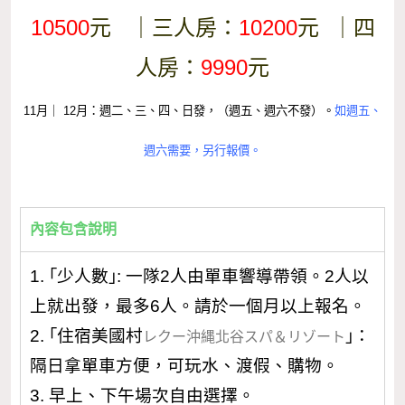
10500
元 ｜三人房：
10200
元 ｜四
人房：
9990
元
11月｜ 12月：
週二、三、四、日發，（週五、週六不發）。
如週五、
週六需要，另行報價
。
內容包含說明
1. ｢少人數｣: 一隊2人由單車響導帶領。2人以
上就出發，最多6人。請於一個月以上報名。
2. ｢住宿美國村
｣：
レクー沖縄北谷スパ＆リゾート
隔日拿單車方便，可玩水、渡假、購物。
3.
早上、下午場次自由選擇。