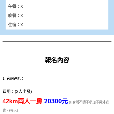
午餐：X
晚餐：X
住宿：X
報名內容
1. 官網連結：
費用：
(2
人出發)
20300
元
42km兩人一房
如身體不適不參加不另外退
費。
(每人
)