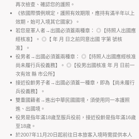
再次檢查、確認您的護照。
《依國際慣例規定，護照有效期限，應持有滿半年以上
效期，始可入境其它國家》。
若您是軍人者→出國必須蓋兩種章： ◎【持照人出國應
經核准】。 ◎【 年 月 日之前同意出國 字第 號核
准】。
役男者→出國必須蓋兩種章： ◎【持照人出國應經核准
尚未履行兵役義務】。 ◎【役男出國核准 年 月 日前一
次有效 縣 市公所】
接近役齡男子者→出國必須蓋一種章，即為【尚未履行
兵役義務】。
雙重國籍者→進出中華民國國境，須使用同一本護照
進、出國境。
役男是指年滿18歲至服兵役前，接近役齡是指年滿16歲
至18歲。
於2007年11月20日起前往日本旅客入境時需提供本人