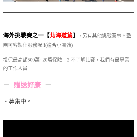
海外挑戰賽之一【
北海道篇
】
/ 另有其他挑戰賽事。整
團可客製化服務喔!!
(適合小團體)
投保最高額500萬+20萬保險 2.不了解比賽，我們有最專業
的工作人員
－
贈送好康
－
・募集中。