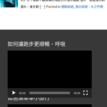
潛水，會在較 […]
Posted in
運動旅遊
,
潛水旅遊｜水之呼吸
如何讓跑步更順暢、呼吸
視
訊
播
放
器
00:00
09:55
琵琶湖單車小旅行