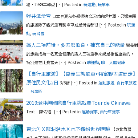
場，1989年轉型 […]
Posted in
玩運動
,
玩單車
輕井澤滑雪
日本春夏秋冬都很適合玩樂的輕井澤，另類主題
的旅遊除了觀光還有騎單車或是滑雪都很 […]
Posted in
玩運
動
,
玩滑雪
鐵人三項前後，要怎麼飲食，補充自己的能量
營養對
於想要成為一名完全健康的鐵人三項選手來說是相當重要的，
特別是在比賽當天 […]
Posted in
聊運動
,
聊｜人體健康
【自行車旅遊】【嘉義生態單車+特富野古道健走】
原住民文化2日
3/6發 […]
Posted in
運動旅遊
,
自行車旅遊
｜台灣區
2019環沖繩國際自行車挑戰賽Tour de Okinawa
Text＿陳佑瑄 […]
Posted in
運動賽事
,
自行車賽事
東北角Ｘ龍洞潛水Ｘ水下繽紛世界體驗
【東北角潛
水】水下運動＋觀賞繽紛海底世界潛水體驗 潛水一般是指水肺