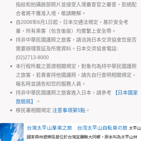
指紋和拍攝臉部照片並接受入境審查官之審查，拒絕配
合者將不獲准入境，敬請瞭解。
自2008年6月1日起，日本交通法規定，基於安全考
量，所有乘客（包含後座）均需繫上安全帶。
持非中華民國護照之旅客，請洽詢日本交流協會您是否
需要辦理簽証及所需資料。日本交流協會電話:
(02)2713-8000
本行程所載之簽證相關規定，對象均為持中華民國護照
之旅客，若貴客持他國護照，請先自行查明相關規定，
報名時並請告知您的服務人員。
持非中華民國護照之旅客進入日本，請參考
【日本國家
旅遊局】
。
移民署相關規定
注意事項第5點
。
台灣太平山單車之旅 台湾太平山自転車の旅
太平山
國家森林遊樂區是位於台灣宜蘭縣大同鄉。原本叫為太平山林