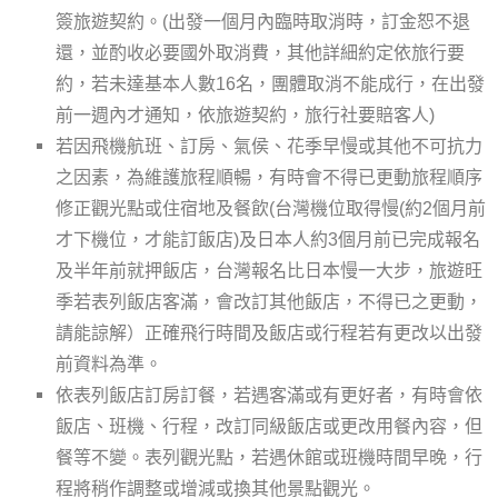
簽旅遊契約。(出發一個月內臨時取消時，訂金恕不退
還，並酌收必要國外取消費，其他詳細約定依旅行要
約，若未達基本人數16名，團體取消不能成行，在出發
前一週內才通知，依旅遊契約，旅行社要賠客人)
若因飛機航班、訂房、氣侯、花季早慢或其他不可抗力
之因素，為維護旅程順暢，有時會不得已更動旅程順序
修正觀光點或住宿地及餐飲(台灣機位取得慢(約2個月前
才下機位，才能訂飯店)及日本人約3個月前已完成報名
及半年前就押飯店，台灣報名比日本慢一大步，旅遊旺
季若表列飯店客滿，會改訂其他飯店，不得已之更動，
請能諒解）正確飛行時間及飯店或行程若有更改以出發
前資料為準。
依表列飯店訂房訂餐，若遇客滿或有更好者，有時會依
飯店、班機、行程，改訂同級飯店或更改用餐內容，但
餐等不變。表列觀光點，若遇休館或班機時間早晚，行
程將稍作調整或增減或換其他景點觀光。