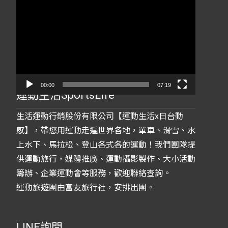
視
訊
播
放
器
00:00
07:19
運動生活SportsLife
生活運動行銷股份有限公司【運動生活x日台動
感】，帶您用運動走遍世界各地，單車、滑雪、水
上水下、馬拉松、登山各式各的運動！我們團隊提
供運動旅行，媒體推廣、運動攝影製作、大小活動
籌辦、企業運動會等服務，歡迎聯絡查詢。
運動旅遊團由富友旅行社，安排出團。
LINE詢問