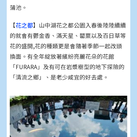
蒲池。
【
花之都
】山中湖花之都公園入春後陸陸續續
的就會有鬱金香、滿天星、罌粟以及百日草等
花的盛開,花的種類更是會隨著季節一起改頭
換面。有全年綻放著繽紛亮麗花朵的花館
「FURARA」及有可在岩漿樹型的地下探險的
「清流之鄉」、是老少咸宜的好去處。