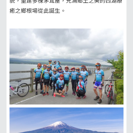
貌，重建多棟茅茸屋，充滿鄉土之美的西湖療
癒之鄉根場從此誕生。