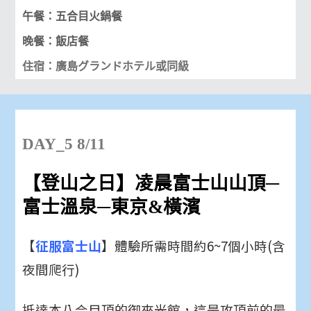
午餐：五合目火鍋餐
晚餐：飯店餐
住宿：廣島グランドホテル或同級
DAY_5 8/11
【登山之日】
凌晨富士山山頂─
富士溫泉─東京&橫濱
【
征服富士山
】體驗所需時間約6~7個小時(含
夜間爬行)
抵達本八合目頂的御來光館，這是攻頂前的最