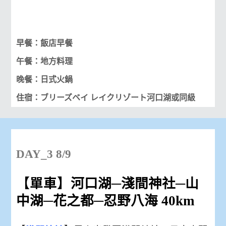
早餐：飯店早餐
午餐：地方料理
晚餐：日式火鍋
住宿：ブリーズベイ レイクリゾート河口湖或同級
DAY_3 8/9
【單車】
河口湖─淺間神社─山
中湖─花之都─忍野八海 40km