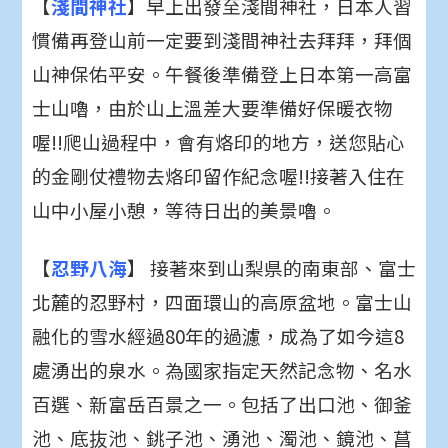
【
淺間神社
】早上出發至淺間神社，日本人習
慣備再登山前一定要到淺間神社去拜拜，拜個
山神保佑平安。午餐後準備登上日本第一高富
士山嚕，由於山上溫差大要準備好保暖衣物
喔!!爬山過程中，會有烙印的地方，送您貼心
的金剛仗禮物去烙印留作紀念喔!!接著入住在
山中小屋小憩，等待日出的美景嚕。
【
忍野八海
】 接著來到山梨県的南東部、富士
北麓的忍野村，四面環山的高原盆地。富士山
融化的雪水經過80年的過濾，成為了如今這8
處湧出的泉水。為國家指定天然記念物、名水
百選、新富岳百景之一。包括了出口池、御釜
池、底抜池、銚子池、湧池、濁池、鏡池、菖