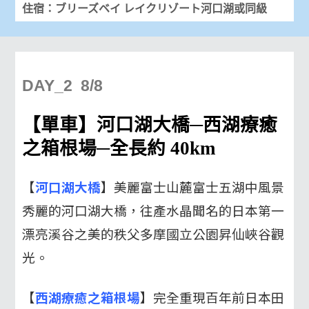
住宿：ブリーズベイ レイクリゾート河口湖或同級
DAY_2 8/8
【單車】河口湖大橋─西湖療癒
之箱根場─全長約 40km
【
河口湖大橋
】美麗富士山麓富士五湖中風景
秀麗的河口湖大橋，往產水晶聞名的日本第一
漂亮溪谷之美的秩父多摩國立公園昇仙峽谷觀
光。
【
西湖療癒之箱根場
】完全重現百年前日本田