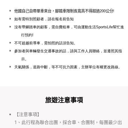
他國自己自帶單車來台，腳踏車限制長寬高不得超過
200
公分
!
如有需特別照顧者，請在報名前告知
沒有帶腳踏車的顧客，需自費租車，可由運動生活
SportsLife
幫忙進
行預約
!
不可超越前導車，需拍照的話須告知。
參加者與車輛發生交通事故的話，請與工作人員聯絡，並遵照其指
示。
天氣關係，道路中斷，等不可抗力因素，主辦單位有權更改路線。
旅遊注意事項
【注意事項】
1、此行程為聯合出團，採合車、合團制，每團最少出