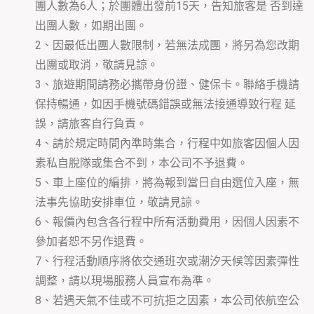
團人數為6人；於團體出發前15天，告知旅客是 否到達
出團人數，如期出團。
2、因最低出團人數限制，若無法成團，將另為您改期
出團或取消，敬請見諒。
3、旅遊期間請務必攜帶身份證、健保卡。聯絡手機請
保持暢通，如因手機號碼錯誤或無法接通導致行程 延
誤，請旅客自行負責。
4、請於規定時間內準時集合，行程中如旅客因個人因
素私自脫隊或集合不到，本公司不予退費。
5、車上座位的編排，將為報到當日自由選位入座，無
法事先協助安排車位，敬請見諒。
6、報價內包含各行程中所有活動費用，因個人因素不
參加者恕不另作退費。
7、行程活動順序將依交通班次或潮汐天候等因素彈性
調整，請以現場服務人員宣布為準。
8、若遇天氣不佳或不可抗拒之因素，本公司依航空公