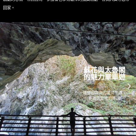
回家。
蘇花與太魯閣
的魅力單車遊
體驗山與海的風情生活、
更親近當地的遊玩!