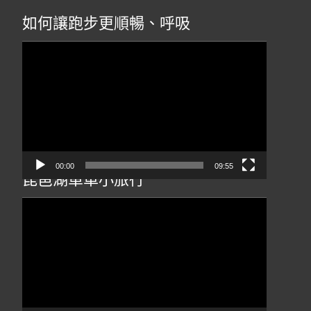
如何讓跑步更順暢、呼吸
視
訊
播
放
器
00:00
09:55
琵琶湖單車小旅行
視
訊
播
放
器