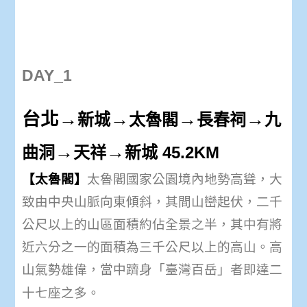
DAY_1
台北
→
→
→
→
新城
太魯閣
長春祠
九
→
→
曲洞
天祥
新城 45.2KM
【太魯閣】
太魯閣國家公園境內地勢高聳，大
致由中央山脈向東傾斜，其間山巒起伏，二千
公尺以上的山區面積約佔全景之半，其中有將
近六分之一的面積為三千公尺以上的高山。高
山氣勢雄偉，當中躋身「臺灣百岳」者即達二
十七座之多。