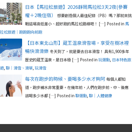
日本【馬拉松旅遊】2026靜岡馬拉松3天2夜(參賽
權＋2晚住宿）
想要創造個人最佳紀錄（PB）嗎？那就來挑
戰這場高低差小、超好跑的馬拉松路線吧！ […]
Posted in
馬
拉松旅遊｜跑跑跑向前跑
【日本東北山形】蔵王温泉滑雪場，享受在樹冰裡
暢快滑滑樂
冬天到了，就是要去日本滑雪！ 具有1,900多年
歷史的蔵王溫泉，是日本極 […]
Posted in
玩運動
,
日本特色旅
遊
,
聊｜滑雪、滑草
,
玩滑雪
每次在跑步的時候、要喝多少水才夠阿
每個人都知
道，跑步補水非常重要。在幾年前，人們在跑步前、中、後應
該喝多少水都 […]
Posted in
聊運動
,
聊｜人體健康