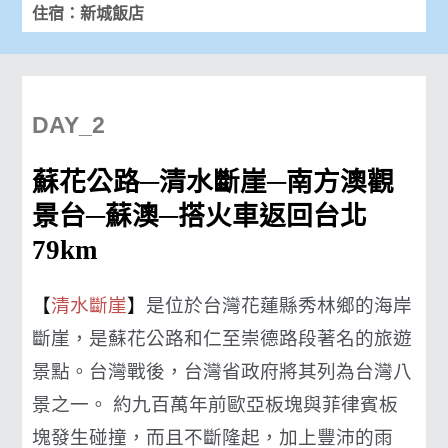
住宿：新城飯店
DAY_2
蘇花公路─清水斷崖─南方澳觀
景台─蘇澳─搭火車返回台北
79km
【
清水斷崖
】
是位於台灣花蓮縣秀林鄉的海岸
斷崖，是蘇花公路和仁至崇德路段著名的旅遊
景點。台灣戰後，台灣省政府將其列為台灣八
景之一。 約九百萬年前歐亞板塊與菲律賓板
塊發生碰撞，而且不斷隆起，加上豐沛的雨