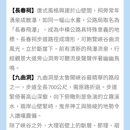
【長春祠】
唐式風格興建於山壁間，祠旁常年
湧泉成散瀑，如同一幅山水畫，公路局取名為
「長春飛瀑」，成為中橫公路具特殊意義的地
標。長春祠步道路徑成環形，可飽覽峽谷曲流
風光。立於斷崖下，前有清新的飛瀑流泉，行
經觀景大道旁山洞旁可聽流泉聲聲伴著幽幽鳥
鳴。
【九曲洞】
九曲洞是太魯閣峽谷最精華的路段
之一，步道全長700公尺，需原路折返。步道
緊倚著高山深壑，向下俯瞰則是急湍的立霧溪
水，兩岸山壁緊峙，鬼斧神工與險峻的地勢令
人讚嘆震懾。
除了峽谷之外，大理岩壁上的斷層、節理、褶