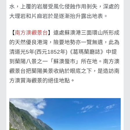
水，上覆的岩層受風化侵蝕作用剝失，深處的
大理岩和片麻岩於是逐漸抬升露出地表。
【
南方澳觀景台
】
遠處蘇澳港三面環山所形成
的天然優良港灣，險要地勢亦一覽無遺，此為
清道光
5
年
(
西元
1852
年
)
《葛瑪蘭廳誌》中提
到蘭陽八景之一「蘇澳蜃市」所在地。南方澳
觀景台把蘭陽美景收納於眼底之下，是造訪南
方澳賞海觀景的絕佳地點
。