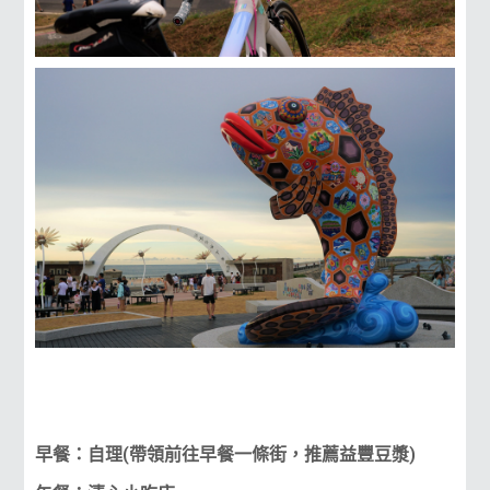
早餐：自理(帶領前往早餐一條街，推薦益豐豆漿)