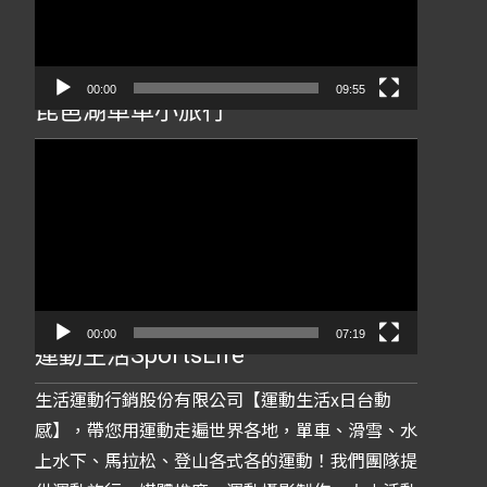
器
00:00
09:55
琵琶湖單車小旅行
視
訊
播
放
器
00:00
07:19
運動生活SportsLife
生活運動行銷股份有限公司【運動生活x日台動
感】，帶您用運動走遍世界各地，單車、滑雪、水
上水下、馬拉松、登山各式各的運動！我們團隊提