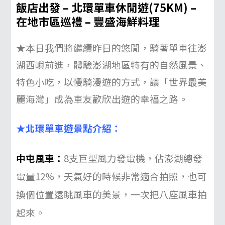
飯店
出發 –
北環單車休閒遊
(
75KM)
–
在地市區巡禮 – 豐盛海鮮料理
★
本日我們將繼續昨日的悠閒，騎著單車往澎
湖西嶼前進，體驗澎湖地區特有的自然風景、
特色小吃，以慢騎漫遊的方式，讓「世界最美
麗海灣」成為車友歡欣出遊的幸福之路。
★北環單車遊景點介紹：
中屯風車：
8支巨型風力發電機，佔澎湖總發
電量12%，天氣好的時候非常適合拍照，也可
換個位置遠眺風車的美景，一次把八座風車拍
起來。