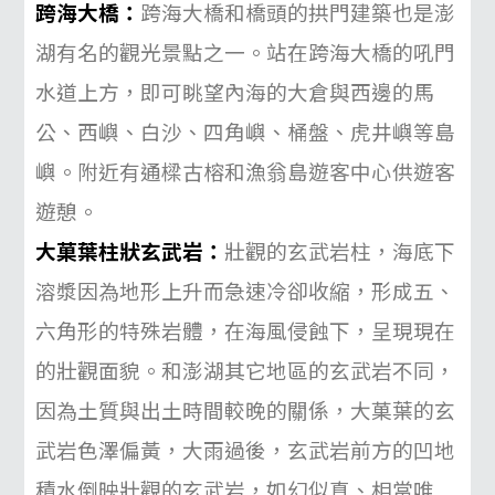
跨海大橋：
跨海大橋和橋頭的拱門建築也是澎
湖有名的觀光景點之一。站在跨海大橋的吼門
水道上方，即可眺望內海的大倉與西邊的
馬
公
、
西嶼
、
白沙
、四角嶼、
桶盤
、
虎井嶼
等島
嶼。附近有通樑古榕和漁翁島遊客中心供遊客
遊憩。
大菓葉柱狀玄武岩：
壯觀的玄武岩柱，海底下
溶漿因為地形上升而急速冷卻收縮，形成五、
六角形的特殊岩體，在海風侵蝕下，呈現現在
的壯觀面貌。和
澎湖
其它地區的玄武岩不同，
因為土質與出土時間較晚的關係，大菓葉的玄
武岩色澤偏黃，大雨過後，玄武岩前方的凹地
積水倒映壯觀的玄武岩，如幻似真、相當唯