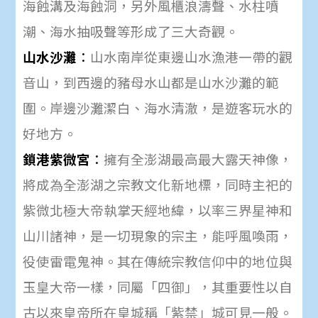
海蝕溝及海蝕洞，另外風櫃浪濤聲、水柱噴
潮、海水抽吸聲等形成了三大奇觀。
山水沙灘
：
山水南岸從東邊山水漁港一帶的觀
音山，到西邊的豬母水山都是山水沙灘的範
圍。岸邊沙灘潔白、海水清澈，是遊客玩水的
好地方。
鎖港紫微宮
：
擁有全澎湖最高最大露天神像，
將成為全澎湖之宗教文化新地標，同時主祀的
紫微北極大帝執掌天經地緯，以率三界星神和
山川諸神，是一切現象的宗主，能呼風喚雨，
役使雷電鬼神。其在傳統宗教信仰中的地位與
玉皇大帝一樣，同屬「四御」，其重要性以自
古以來皇帝所在皇城稱「紫禁」城可見一般。