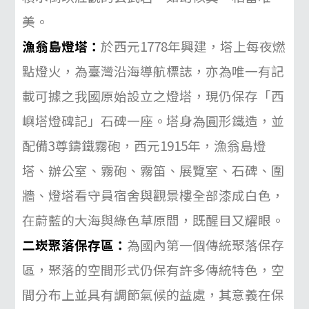
美。
漁翁島燈塔：
於西元1778年興建，塔上每夜燃
點燈火，為臺灣沿海導航標誌，亦為唯一有記
載可據之我國原始設立之燈塔，現仍保存「西
嶼塔燈碑記」石碑一座。塔身為圓形鐵造，並
配備3尊鑄鐵霧砲，西元1915年，漁翁島燈
塔、辦公室、霧砲、霧笛、展覽室、石碑、圍
牆、燈塔看守員宿舍與觀景樓全部漆成白色，
在蔚藍的大海與綠色草原間，既醒目又耀眼。
二崁聚落保存區：
為國內第一個傳統聚落保存
區，聚落的空間形式仍保有許多傳統特色，空
間分布上並具有調節氣候的益處，其意義在保