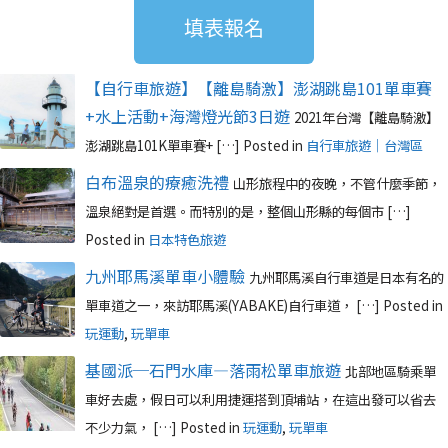
填表報名
【自行車旅遊】【離島騎激】澎湖跳島101單車賽
+水上活動+海灣燈光節3日遊
2021年台灣【離島騎激】
澎湖跳島101K單車賽+ […]
Posted in
自行車旅遊｜台灣區
白布溫泉的療癒洗禮
山形旅程中的夜晚，不管什麼季節，
溫泉絕對是首選。而特別的是，整個山形縣的每個市 […]
Posted in
日本特色旅遊
九州耶馬溪單車小體驗
九州耶馬溪自行車道是日本有名的
單車道之一，來訪耶馬溪(YABAKE)自行車道， […]
Posted in
玩運動
,
玩單車
基國派─石門水庫—落雨松單車旅遊
北部地區騎乘單
車好去處，假日可以利用捷運搭到頂埔站，在這出發可以省去
不少力氣， […]
Posted in
玩運動
,
玩單車