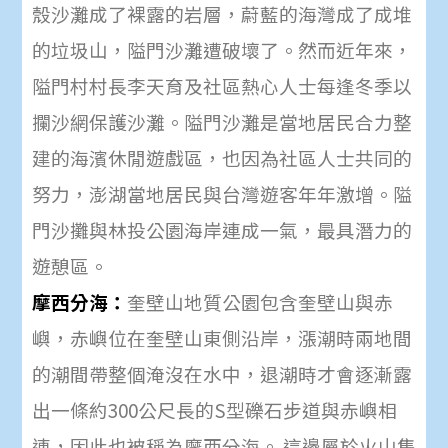
殼沙灘成了裸露的岩層，蔚藍的海灣成了成堆
的垃圾山，隘門沙灘遭破壞了。然而近年來，
隘門村
村長李天育及社區熱心人士每逢冬季以
攔沙網保護沙灘。隘門沙灘是當地居民合力整
建的海濱休閒遊戲區，也因為社區人士共同的
努力，
澎湖
當地居民與台灣遊客年年激增。隘
門沙攤與
林投公園
海岸連成一氣，最具潛力的
遊憩區。
摩西分海：
奎壁山地質公園包含奎壁山與赤
嶼，赤嶼位在奎壁山東側沿岸，漲潮時兩地間
的潮間帶整個淹沒在水中，退潮時才會逐漸露
出一條約300公尺長的S型礫石步道與赤嶼相
連，因此也被稱為摩西分海。 這邊屬於火山集