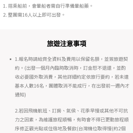
1. 搭乘船前，會暈船者需自行準備暈船藥。
2.
整團需
16
人以上即可出發。
旅遊注意事項
1.報名時請給齊全資料及費用以保留名額，並簽旅遊契
約。(出發一個月內臨時取消時，訂金恕不退還，並酌
收必要國外取消費，其他詳細約定依旅行要約，若未達
基本人數16名，團體取消不能成行，在出發前一週內才
通知)
2.若因飛機航班、訂房、氣侯、花季早慢或其他不可抗
力之因素，為維護旅程順暢，有時會不得已更動旅程順
序修正觀光點或住宿地及餐飲(台灣機位取得慢(約2個