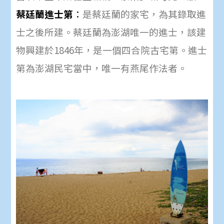
蔡廷蘭進士第
：
是
蔡廷蘭
的家宅，為其錄取進
士之後所建。蔡廷蘭為澎湖唯一的
進士
，該建
物興建於1846年
，是一個四合院古宅第。進士
第為澎湖民宅當中，唯一有燕尾作法者。