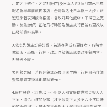
月前才下機位，才能訂飯店)及日本人約3個月前已完成
報名及半年前就押飯店，台灣報名比日本慢一大步，旅
遊旺季若表列飯店客滿，會改訂其他飯店，不得已之更
動，請能諒解）正確飛行時間及飯店或行程若有更改以
出發前資料為準。
3.依表列飯店訂房訂餐，若遇客滿或有更好者，有時會
依飯店、班機、行程，改訂同級飯店或更改用餐內容，
但餐等不變。
表列觀光點，若遇休館或班機時間早晚，行程將稍作調
整或增減或換其他景點觀光。
4.飯店餐食，12歲以下小朋友大都會提供幾樣菜與大人
不同，適合小孩的菜餚（才不致剩下太多不合小孩口味
的菜全倒掉），若小孩亦要與大人餐相同(通常都剩下