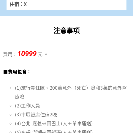
住宿：X
注意事項
10999
費用：
元 。
■費用包含：
(1)旅行責任險。
200萬意外（死亡）險和3萬的意外醫
療險
(2)工作人員
(3)市區飯店住宿2晚
(4)台北-嘉義來回巴士(人＋單車運送)
(5)布袋-澎湖來回船班(人＋單車運送)