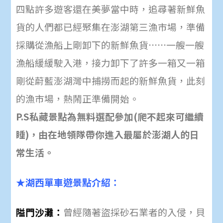
四點許多遊客還在美夢當中時，追尋著新鮮魚
貨的人們都已經聚集在澎湖第三漁市場，準備
採購從漁船上剛卸下的新鮮魚貨……一艘一艘
漁船緩緩駛入港，接力卸下了許多一箱又一箱
剛從蔚藍澎湖灣中捕撈而起的新鮮魚貨，此刻
的漁市場，熱鬧正準備開始。
P.S私藏景點為無料選配參加(爬不起來可繼續
睡)，由在地領隊帶你進入最屬於澎湖人的日
常生活。
★湖西單車遊景點介紹：
隘門沙灘：
曾經隨著盜採砂石業者的入侵，貝