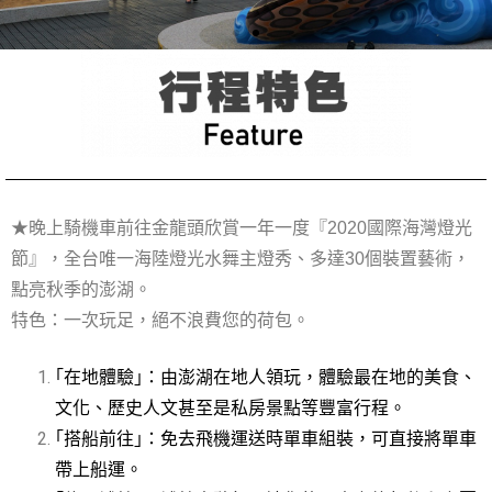
★晚上騎機車前往金龍頭欣賞一年一度『2020國際海灣燈光
節』，全台唯一海陸燈光水舞主燈秀、多達30個裝置藝術，
點亮秋季的澎湖。
特色：一次玩足，絕不浪費您的荷包。
｢在地體驗｣：由澎湖在地人領玩，體驗最在地的美食、
文化、歷史人文甚至是私房景點等豐富行程。
｢搭船前往｣：免去飛機運送時單車組裝，可直接將單車
帶上船運。