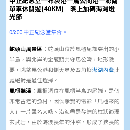
中正紀念堂
─
布袋港
─
馬公商港
─
澎南
單車休閒遊
(
40KM)
─
晚上加碼
海灣燈
光節
05:00 中正紀念堂集合。
蛇頭山風景區
：
蛇頭山位於風櫃尾部突出的小
半島，與北岸的金龍頭共守馬公灣，地形險
要，眺望馬公港和側天島及四角嶼
澎湖
內灣
此
處絕對是最佳選擇。
風櫃聽濤
：
風櫃洞位在風櫃半島的尾端，是個
非常古老的漁村，因侯孝賢的電影「風櫃來的
人」一片聲名大噪。
沿海盡是發達的柱狀節理
玄武岩，由於海浪長年的沖擊，形成了狹長的