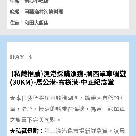
午餐：清心小吃店
晚餐：阿華漁村海鮮料理
住宿：和田大飯店
DAY_3
(
私藏推薦
)漁港採購漁獲
-湖西單車暢遊
(
30KM)
-馬公港-布袋港-中正紀念堂
★
本日我們將單車騎進湖西，體驗大自然的力
量，清心，慢活的騎乘在海邊，為這一趟單車
之旅畫下完美句點。
★私藏景點：
第三漁港魚市場新鮮魚貨。凌晨