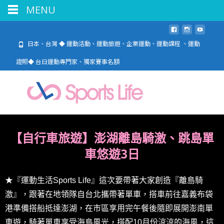
MENU
日本、台灣 ◆ 運動活動、運動旅遊、企業運動、運動課程 、運動
證照◆ 台日運動專門家、獨家賽事名額
【自行車旅遊】
澎湖
離島騎激、
跳島單
車悠遊3日
★
『運動生活Sports Life』這次要帶著大家創造『離島騎
激』，跟著在地領隊自台北攜帶著單車，搭車前往嘉義布袋
港準備搭船抵達澎湖，在市區享用完午餐後隨即展開澎南單
車遊，騎著單車享受海島風光，搭配10月份涼涼的海風，這