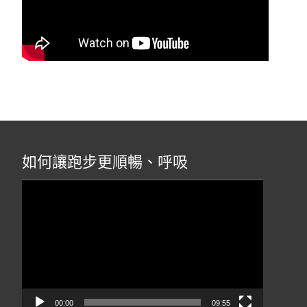
如何讓跑步更順暢、呼吸
視
訊
播
放
器
00:00
09:55