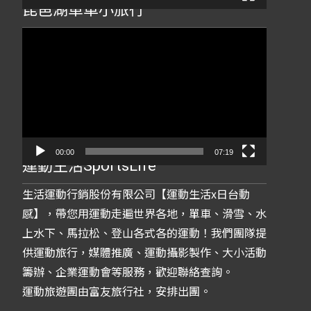
琵琶湖單車小旅行
視
訊
播
放
器
00:00
07:19
運動生活SportsLife
生活運動行銷股份有限公司【運動生活x日台動
感】，帶您用運動走遍世界各地，單車、滑雪、水
上水下、馬拉松、登山各式各的運動！我們團隊提
供運動旅行，媒體推廣、運動攝影製作、大小活動
籌辦、企業運動會等服務，歡迎聯絡查詢。
運動旅遊團由富友旅行社，安排出團。