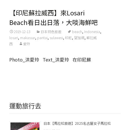
【印尼蘇拉威西】來Losari
Beach看日出日落，大啖海鮮吧
2019-12-13
日本特色旅遊
beach
,
Indonesia
,
losari
,
makassar
,
pantai
,
sulawesi
,
印尼
,
望加錫
,
蘇拉威
西
愛玲
Photo_洪愛玲 Text_洪愛玲 在印尼蘇
Read More...
運動旅行去
日本【馬拉松旅遊】2025名古屋女子馬拉松