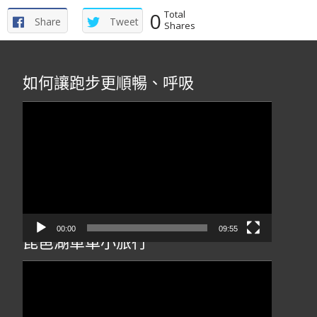
0
Total
Share
Tweet
Shares
如何讓跑步更順暢、呼吸
視
訊
播
放
器
00:00
09:55
琵琶湖單車小旅行
視
訊
播