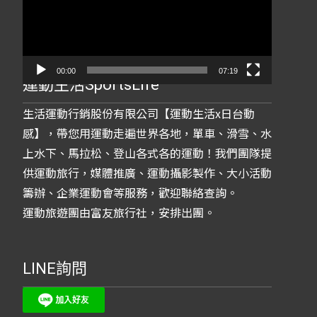
放
器
00:00
07:19
運動生活SportsLife
生活運動行銷股份有限公司【運動生活x日台動
感】，帶您用運動走遍世界各地，單車、滑雪、水
上水下、馬拉松、登山各式各的運動！我們團隊提
供運動旅行，媒體推廣、運動攝影製作、大小活動
籌辦、企業運動會等服務，歡迎聯絡查詢。
運動旅遊團由富友旅行社，安排出團。
LINE詢問