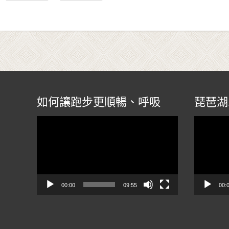
如何讓跑步更順暢、呼吸
琵琶湖
視
視
訊
訊
播
播
放
放
器
器
00:00
09:55
00: