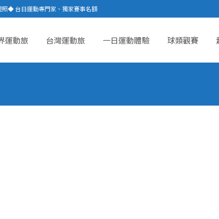
證照◆ 台日運動專門家、獨家賽事名額
界運動旅
台灣運動旅
一日運動體驗
球類觀賽
ent