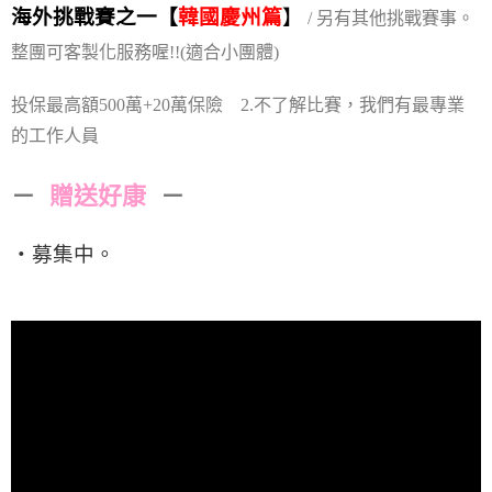
海外挑戰賽之一【
韓國慶州篇
】
/ 另有其他挑戰賽事。
整團可客製化服務喔!!
(適合小團體)
投保最高額500萬+20萬保險 2.不了解比賽，我們有最專業
的工作人員
－
贈送好康
－
・募集中。