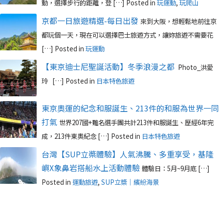
動，選擇步行的距離，登 […]
Posted in
玩運動
,
玩爬山
京都一日旅遊精選-每日出發
來到大阪，想輕鬆地前往京
都玩個一天，現在可以選擇巴士旅遊方式，讓妳旅遊不需要花
[…]
Posted in
玩運動
【東京迪士尼聖誕活動】冬季浪漫之都
Photo_洪愛
玲 […]
Posted in
日本特色旅遊
東京奧運的紀念和服誕生、213件的和服為世界一同
打氣
世界207國+難名選手團共計213件和服誕生、歷經6年完
成，213件東奧紀念 […]
Posted in
日本特色旅遊
台灣【SUP立槳體驗】人氣沸騰、多重享受，基隆
嶼X象鼻岩搭船水上活動體驗
體驗日：5月~9月底 […]
Posted in
運動旅遊
,
SUP立槳｜繽紛海景