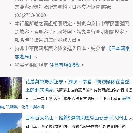
需要辦理簽証及所需資料。日本交流協會電話:
(02)2713-8000
本行程所載之簽證相關規定，對象均為持中華民國護照
之旅客，若貴客持他國護照，請先自行查明相關規定，
報名時並請告知您的服務人員。
持非中華民國護照之旅客進入日本，請參考
【日本國家
旅遊局】
。
移民署相關規定
注意事項第5點
。
花蓮萬榮野溪溫泉，溯溪、攀岩，親訪鑲嵌在岩壁
上的洞穴溫泉
花蓮溪上游的萬里溪畔有著兩處知名的野溪溫
泉，其一為山壁秘境「摩里沙卡洞穴溫泉 […]
Posted in
玩運
動
,
玩溯溪、泛舟、獨木舟
日本百大名山、推薦9選關東區登山健走手入門山
來
到日本，除了觀光旅行外，最適合親子來去戶外踏青的小運