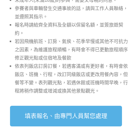
未成年人(未滿18歲)的參與，需要父母親的同意。
參賽者與車輛發生交通事故的話，請與工作人員聯絡，
並遵照其指示。
報名時請給齊全資料及全額以保留名額，並簽旅遊契
約。
若因飛機航班、訂房、氣侯、花季早慢或其他不可抗力
之因素，為維護旅程順暢，有時會不得已更動旅程順序
修正觀光點或住宿地及餐飲
依表列飯店訂房訂餐，若遇客滿或有更好者，有時會依
飯店、班機、行程，改訂同級飯店或更改用餐內容，但
餐等不變。表列觀光點，若遇休館或班機時間早晚，行
程將稍作調整或增減或換其他景點觀光。
填表報名、由專門人員幫您處理