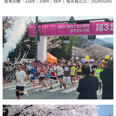
賽事距離：21
km
；10
km
；5
km | 報名截止日：2026/02/05