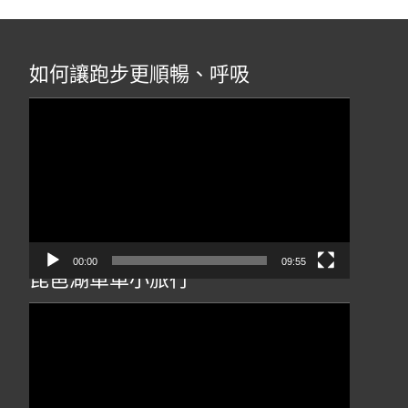
如何讓跑步更順暢、呼吸
視
訊
播
放
器
00:00
09:55
琵琶湖單車小旅行
視
訊
播
放