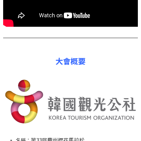
大會概要
第33屆慶州櫻花馬拉松
名稱：