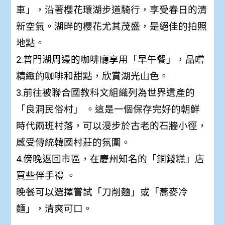
車」，沿著櫻花環湖步道騎行，享受春日的清
新空氣。湖畔的櫻花尤其茂盛，是絕佳的拍照
地點。
2.普門湖周邊的咖啡廳享用「早午餐」，品嚐
精緻的咖啡和甜點，欣賞湖光山色。
3.前往被聯合國教科文組織列為世界遺產的
「良洞民俗村」 。這是一個保存完好的朝鮮
時代兩班村落，可以漫步於古老的石牆小徑，
感受傳統韓國村莊的氛圍。
4.傍晚返回市區，在慶州知名的「銅錢糕」店
買些伴手禮 。
晚餐可以選擇嘗試「刀削麵」或「蕎麥冷
麵」，清爽可口。