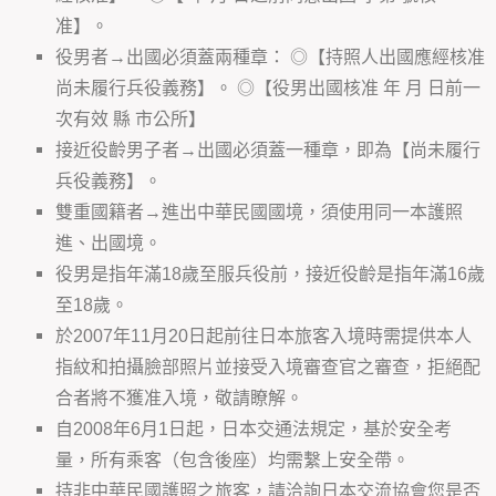
准】。
役男者→出國必須蓋兩種章： ◎【持照人出國應經核准
尚未履行兵役義務】。 ◎【役男出國核准 年 月 日前一
次有效 縣 市公所】
接近役齡男子者→出國必須蓋一種章，即為【尚未履行
兵役義務】。
雙重國籍者→進出中華民國國境，須使用同一本護照
進、出國境。
役男是指年滿18歲至服兵役前，接近役齡是指年滿16歲
至18歲。
於2007年11月20日起前往日本旅客入境時需提供本人
指紋和拍攝臉部照片並接受入境審查官之審查，拒絕配
合者將不獲准入境，敬請瞭解。
自2008年6月1日起，日本交通法規定，基於安全考
量，所有乘客（包含後座）均需繫上安全帶。
持非中華民國護照之旅客，請洽詢日本交流協會您是否