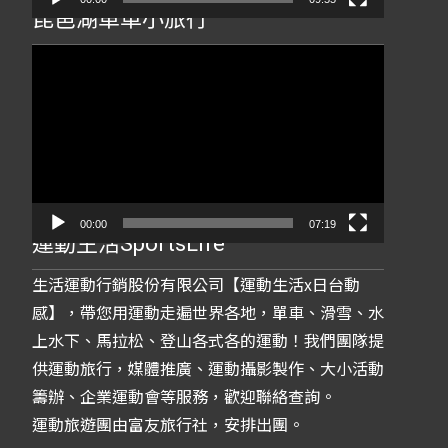
琵琶湖單車小旅行
視
訊
播
放
器
00:00
07:19
運動生活SportsLife
生活運動行銷股份有限公司【運動生活x日台動
感】，帶您用運動走遍世界各地，單車、滑雪、水
上水下、馬拉松、登山各式各的運動！我們團隊提
供運動旅行，媒體推廣、運動攝影製作、大小活動
籌辦、企業運動會等服務，歡迎聯絡查詢。
運動旅遊團由富友旅行社，安排出團。