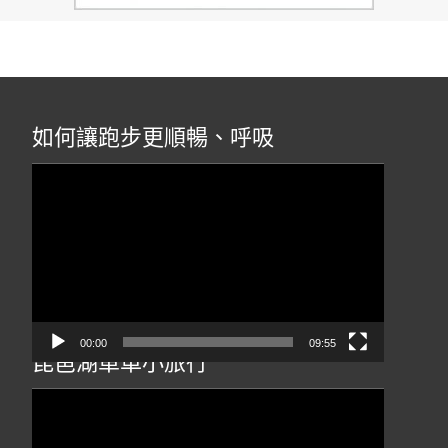
如何讓跑步更順暢、呼吸
視
訊
播
放
器
00:00
09:55
琵琶湖單車小旅行
視
訊