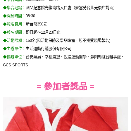
◆集合地點：
國父紀念館光復南路入口處（麥當勞台北光復店對面）
◆開騎時間：
08:30
◆報名費用：
新台幣350元
◆報名期間：
即日起～12月23日止
◆活動限額：
150名(因活動保險及贈品準備，恕不接受現場報名)
◆主辦單位：
生活運動行銷股份有限公司
◆協辦單位：
台安藥局、幸福棗您、銳速運動醫學、靜岡縣駐台辦事處、
GCS SPORTS
= 參加者獎品 =