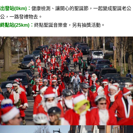
出發站(0km)：
健康檢測、
讓開心的聖誕節
，
一起變成聖誕老公
公
，
一路發禮物去
。
終點站(25km)：
終點聖誕音樂會，另有抽獎活動。