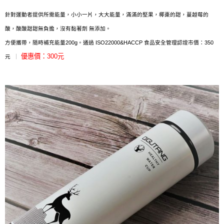
針對運動者提供所需能量，
小小一片，大大能量，
滿滿的堅果，椰棗的甜，蔓越莓的
酸，酸酸甜甜無負擔，
沒有黏著劑 無添加。
方便攜帶，隨時補充能量200g。
通過 ISO22000&HACCP 食品安全管理認證
市價：350
優惠價：300元
元
｜