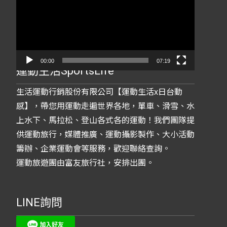
播
放
器
00:00
07:19
運動生活SportsLife
生活運動行銷股份有限公司【運動生活x日台動
感】，帶您用運動走遍世界各地，單車、滑雪、水
上水下、馬拉松、登山各式各的運動！我們團隊提
供運動旅行，媒體推廣、運動攝影製作、大小活動
籌辦、企業運動會等服務，歡迎聯絡查詢。
運動旅遊團由富友旅行社，安排出團。
LINE詢問