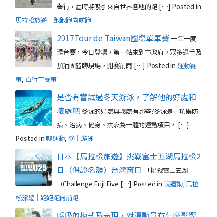
舉行，屆時將吸引來自世界各地的跑 […]
Posted in
馬拉松旅遊｜跑跑跑向前跑
2017Tour de Taiwan國際單車賽
一年一度
環台賽，今日登場，第一站來到市政府，眾多選手及
加油團蒞臨現場，開賽前雨 […]
Posted in
運動賽
事
,
自行車賽事
是否有嘗試過冬天游泳，了解他的好處和
壞處吧
冬泳的好處與壞處有哪些?冬泳是一項集防
病、治病、健身、抗衰為一體的運動項目， […]
Posted in
聊運動
,
聊｜游泳
日本【馬拉松旅遊】挑戰富士五湖馬拉松2
日（保證名額）台灣窗口
「挑戰富士五湖
（Challenge Fuji Five […]
Posted in
玩運動
,
馬拉
松旅遊｜跑跑跑向前跑
呼吸的模式及表現，對運動員有什麼影響