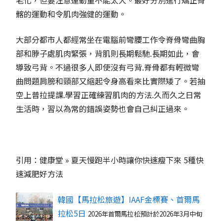
髂的運動和令肌肉強健的運動。
大部分都市人都經常坐在電腦前彎腰工作令脊骨彎曲胸
部和脖子處肌肉緊張，背肌則長期鬆馳.長期如此，會
導致弓背。不過很多人即使沒有弓背.脊骨都有輕微彎
曲問題肩膀和頸部又縮起令身高看來比實際矮了。若抽
空上普拉提課.學習正確練習肌肉的方法.久而久之日常
生活時，習以為常的錯誤姿勢也會自己糾正過來。
引用：健康堂 » 夏天慢跑半小時讓你快速瘦下來 5種快
速減肥好方法
韓國【馬拉松旅遊】IAAF金標賽、首爾馬
拉松5日
​2026年首爾馬拉松預計於2026年3月中旬