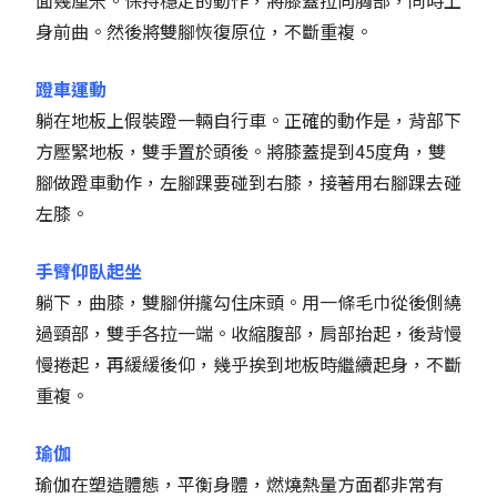
身前曲。然後將雙腳恢復原位，不斷重複。
蹬車運動
躺在地板上假裝蹬一輛自行車。正確的動作是，背部下
方壓緊地板，雙手置於頭後。將膝蓋提到45度角，雙
腳做蹬車動作，左腳踝要碰到右膝，接著用右腳踝去碰
左膝。
手臂仰臥起坐
躺下，曲膝，雙腳併攏勾住床頭。用一條毛巾從後側繞
過頸部，雙手各拉一端。收縮腹部，肩部抬起，後背慢
慢捲起，再緩緩後仰，幾乎挨到地板時繼續起身，不斷
重複。
瑜伽
瑜伽在塑造體態，平衡身體，燃燒熱量方面都非常有