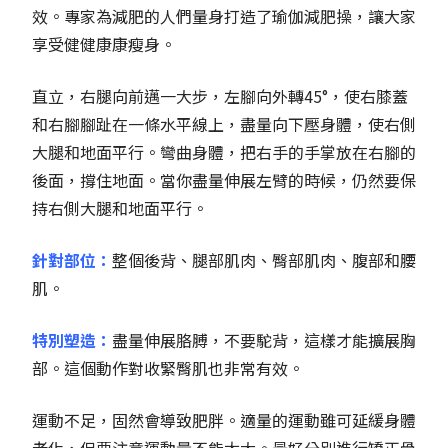
效。專家為減肥的人們量身打造了瑜伽減肥操，讓大家
享受健健康康瘦身。
直立，右腿向前邁一大步，左腳向外轉45°，使右膝蓋
和右腳腳趾在一條水平線上，盡量向下壓身體，使右側
大腿和地面平行。彎曲身體，把右手的手掌放在右腳的
後面，撐住地面。當你盡量伸展左臂的時候，仍然要保
持右側大腿和地面平行。
針對部位：
整個後背、腿部肌肉、臀部肌肉、腹部和腰
肌。
特別塑造：
盡量伸展胳膊，不要駝背，這樣才能擴展胸
部。這個動作對收緊臀肌也非常有效。
運動不足，固然會導致肥胖。適量的運動雖可延緩身體
老化，但要注意運動量不能太大。最好分別進行矯正骨