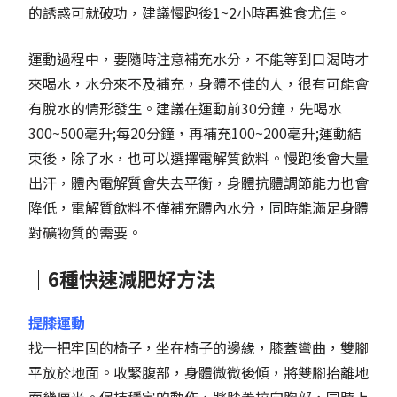
的誘惑可就破功，建議慢跑後1~2小時再進食尤佳。
運動過程中，要隨時注意補充水分，不能等到口渴時才
來喝水，水分來不及補充，身體不佳的人，很有可能會
有脫水的情形發生。建議在運動前30分鐘，先喝水
300~500毫升;每20分鐘，再補充100~200毫升;運動結
束後，除了水，也可以選擇電解質飲料。慢跑後會大量
出汗，體內電解質會失去平衡，身體抗體調節能力也會
降低，電解質飲料不僅補充體內水分，同時能滿足身體
對礦物質的需要。
｜6種快速減肥好方法
提膝運動
找一把牢固的椅子，坐在椅子的邊緣，膝蓋彎曲，雙腳
平放於地面。收緊腹部，身體微微後傾，將雙腳抬離地
面幾厘米。保持穩定的動作，將膝蓋拉向胸部，同時上