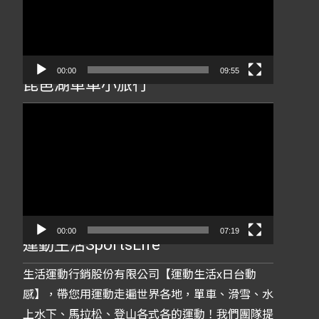
放
器
00:00
09:55
琵琶湖單車小旅行
視
訊
播
放
器
00:00
07:19
運動生活SportsLife
生活運動行銷股份有限公司【運動生活x日台動
感】，帶您用運動走遍世界各地，單車、滑雪、水
上水下、馬拉松、登山各式各的運動！我們團隊提