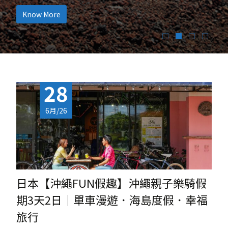
Know More
28
6月/26
日本【沖繩FUN假趣】沖繩親子樂騎假
期3天2日｜單車漫遊．海島度假．幸福
旅行