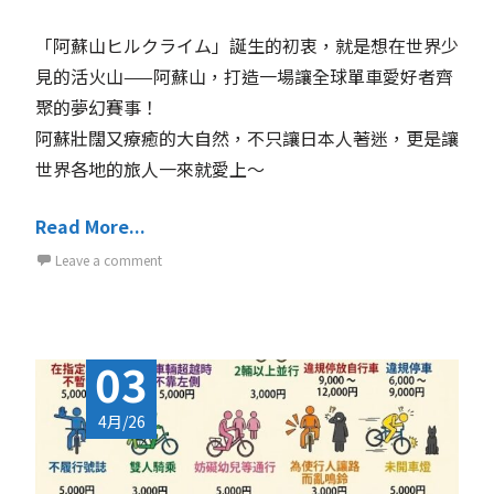
「阿蘇山ヒルクライム」誕生的初衷，就是想在世界少
見的活火山——阿蘇山，打造一場讓全球單車愛好者齊
聚的夢幻賽事！
阿蘇壯闊又療癒的大自然，不只讓日本人著迷，更是讓
世界各地的旅人一來就愛上～
Read More...
Leave a comment
03
4月/26