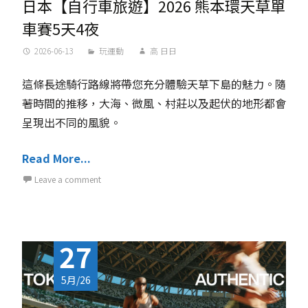
日本【自行車旅遊】2026 熊本環天草單
車賽5天4夜
2026-06-13
玩運動
高 日日
這條長途騎行路線將帶您充分體驗天草下島的魅力。隨
著時間的推移，大海、微風、村莊以及起伏的地形都會
呈現出不同的風貌。
Read More...
Leave a comment
27
5月/26