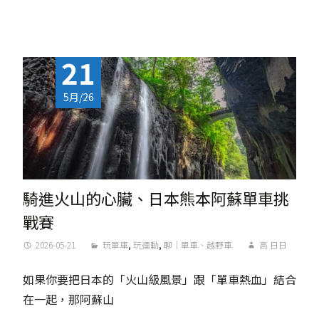
21
5月/26
騎進火山的心臟、日本熊本阿蘇單車挑
戰賽
2026-05-21
玩單車
,
玩運動
,
聊｜單車、越野車
高 日日
如果你要把日本的「火山級風景」跟「單車熱血」結合
在一起，那阿蘇山