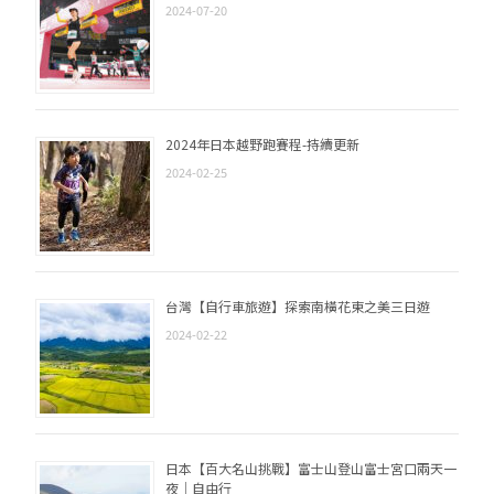
ー
2024-07-20
シ
ョ
ン
2024年日本越野跑賽程-持續更新
2024-02-25
台灣【自行車旅遊】探索南橫花東之美三日遊
2024-02-22
日本【百大名山挑戰】富士山登山富士宮口兩天一
夜｜自由行