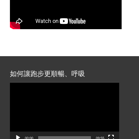
如何讓跑步更順暢、呼吸
動
画
プ
レ
ー
ヤ
ー
00:00
09:55