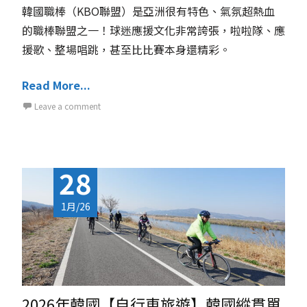
韓國職棒（KBO聯盟）是亞洲很有特色、氣氛超熱血
的職棒聯盟之一！球迷應援文化非常誇張，啦啦隊、應
援歌、整場唱跳，甚至比比賽本身還精彩。
Read More...
Leave a comment
28
1月/26
2026年韓國【自行車旅遊】韓國縱貫單