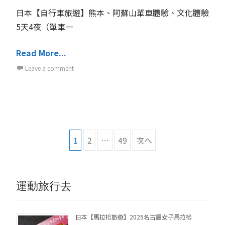
日本【自行車旅遊】熊本、阿蘇山單車體驗、文化體驗
5天4夜（單車一
Read More...
Leave a comment
投
1
2
…
49
次へ
稿
ナ
運動旅行去
ビ
ゲ
日本【馬拉松旅遊】2025名古屋女子馬拉松