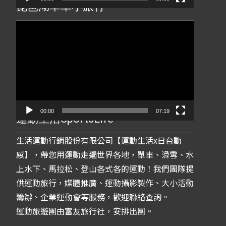
琵琶湖單車小旅行
動
画
プ
レ
ー
ヤ
ー
00:00
07:19
運動生活SportsLife
生活運動行銷股份有限公司【運動生活x日台動
感】，帶您用運動走遍世界各地，單車、滑雪、水
上水下、馬拉松、登山各式各的運動！我們團隊提
供運動旅行，媒體推廣、運動攝影製作、大小活動
籌辦、企業運動會等服務，歡迎聯絡查詢。
運動旅遊團由富友旅行社，安排出團。