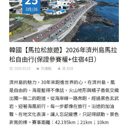
3月/26
韓國【馬拉松旅遊】2026年濟州島馬拉
松自由行(保證參賽權+住宿4日）
2026-03-25
玩運動
高 日日
濟州島的魅力，30年來跑進世界的心。在濟州島，風
是自由的、海是藍得不像話，火山地形與橘子香氣交織
出獨一無二的跑道。從海岸線一路奔跑，經過黑色玄武
岩、迎著海風前行，每一步都像在旅行。沿途的加油
聲、在地文化表演，讓人忘記疲憊，只記得感動。景色
非常的棒。賽事距離：42.195km；21km；10km